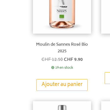
Moulin de Sannes Rosé Bio
2025
Le
Le
CHF
12.50
CHF
9.90
prix
prix
🟢 19 en stock
initial
actuel
était :
est :
Ajouter au panier
CHF 12.50.
CHF 9.90.