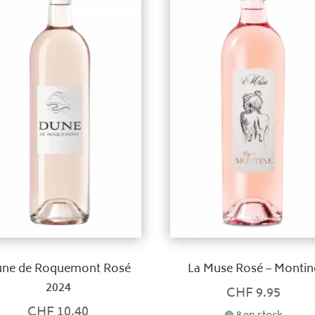
ne de Roquemont Rosé
La Muse Rosé – Montin
2024
CHF
9.95
CHF
10.40