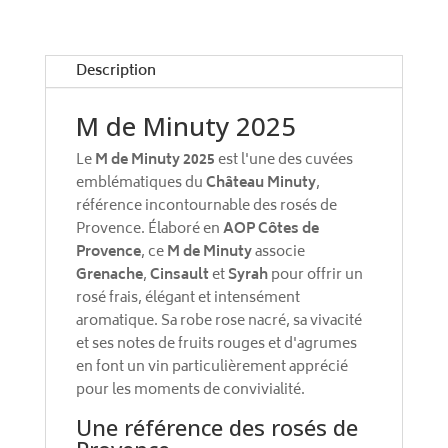
i
v
e
Description
:
M de Minuty 2025
Le
M de Minuty 2025
est l'une des cuvées
emblématiques du
Château Minuty
,
référence incontournable des rosés de
Provence. Élaboré en
AOP Côtes de
Provence
, ce
M de Minuty
associe
Grenache
,
Cinsault
et
Syrah
pour offrir un
rosé frais, élégant et intensément
aromatique. Sa robe rose nacré, sa vivacité
et ses notes de fruits rouges et d'agrumes
en font un vin particulièrement apprécié
pour les moments de convivialité.
Une référence des rosés de