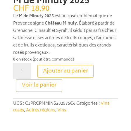
M de Minuty 2025
CHF
18.90
Le
M de Minuty 2025
est un rosé emblématique de
Provence signé
Château Minuty
. Élaboré à partir de
Grenache, Cinsault et Syrah, il séduit par sa fraîcheur,
sa finesse et ses arômes de fruits rouges, d’agrumes
et de fruits exotiques, caractéristiques des grands
rosés provençaux.
8 en stock (peut être commandé)
quantité
Ajouter au panier
de
M
A
Voir le panier
de
l
Minuty
t
2025
e
UGS :
C1PRCPMMINS202575C6
Catégories :
Vins
r
rosés
,
Autres régions
,
Vins
n
a
t