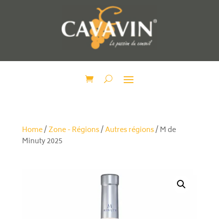
Home
/
Zone - Régions
/
Autres régions
/ M de
Minuty 2025