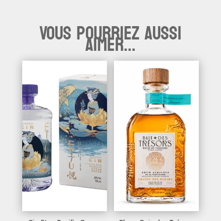
Vous pourriez aussi
aimer...