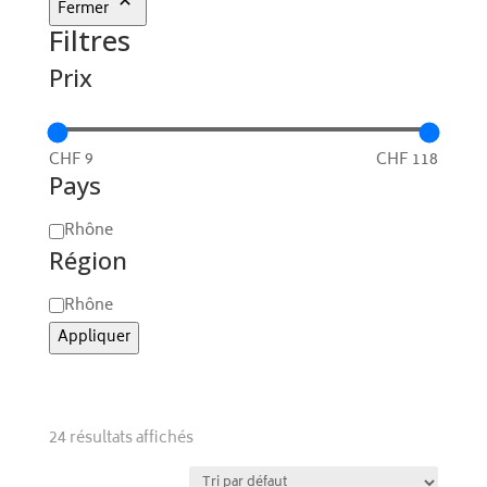
Fermer
Filtres
Prix
CHF 9
CHF 118
Pays
Région
Rhône
Région
Région
Rhône
Appliquer
24 résultats affichés