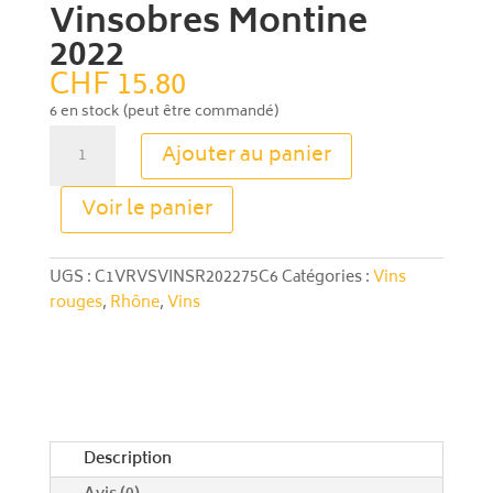
Vinsobres Montine
2022
CHF
15.80
6 en stock (peut être commandé)
quantité
Ajouter au panier
de
Vinsobres
A
Voir le panier
Montine
l
2022
t
e
UGS :
C1VRVSVINSR202275C6
Catégories :
Vins
r
rouges
,
Rhône
,
Vins
n
a
t
i
v
e
Description
: