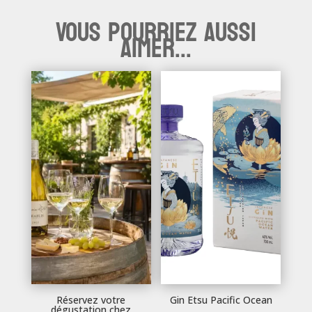
Vous pourriez aussi
aimer...
Réservez votre
Gin Etsu Pacific Ocean
dégustation chez