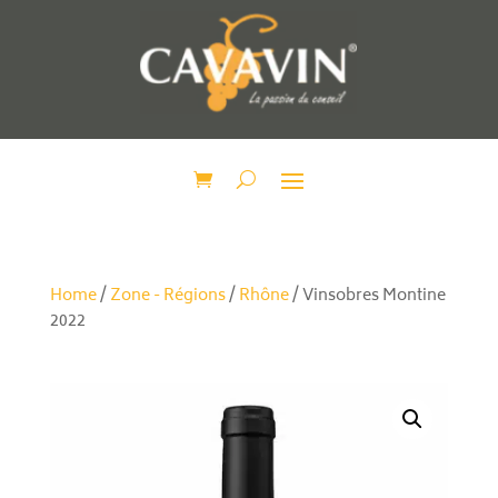
Home
/
Zone - Régions
/
Rhône
/ Vinsobres Montine
2022