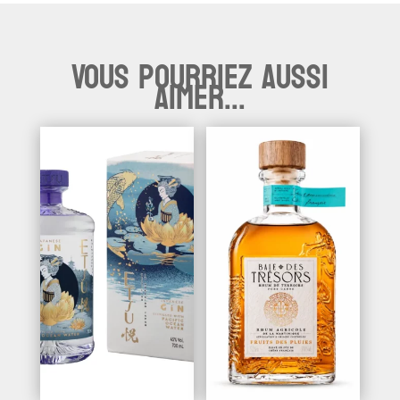
Vous pourriez aussi
aimer...