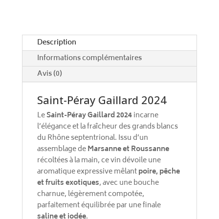
t
i
v
e
Description
:
Informations complémentaires
Avis (0)
Saint-Péray Gaillard 2024
Le
Saint-Péray Gaillard 2024
incarne
l’élégance et la fraîcheur des grands blancs
du Rhône septentrional. Issu d’un
assemblage de
Marsanne et Roussanne
récoltées à la main, ce vin dévoile une
aromatique expressive mêlant
poire, pêche
et fruits exotiques
, avec une bouche
charnue, légèrement compotée,
parfaitement équilibrée par une finale
saline et iodée
.