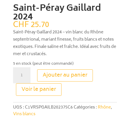
Saint-Péray Gaillard
2024
CHF
25.70
Saint-Péray Gaillard 2024 – vin blanc du Rhône
septentrional, mariant finesse, fruits blancs et notes
exotiques. Finale saline et fraîche. Idéal avec fruits de
mer et crustacés.
5 en stock (peut être commandé)
quantité
Ajouter au panier
de
Saint-
A
Voir le panier
Péray
l
Gaillard
t
2024
e
UGS :
C1VRSPGAILB202375C6
Catégories :
Rhône
,
r
Vins blancs
n
a