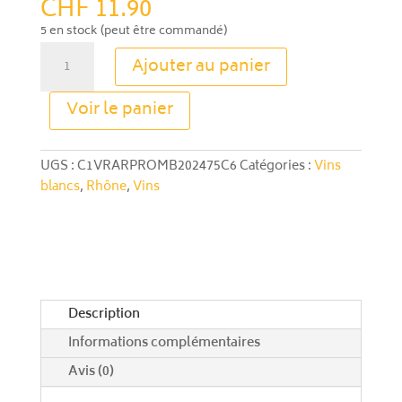
CHF
11.90
5 en stock (peut être commandé)
quantité
Ajouter au panier
de
Promenade
A
Voir le panier
en
l
Ardèche
t
Blanc
e
UGS :
C1VRARPROMB202475C6
Catégories :
Vins
-
r
blancs
,
Rhône
,
Vins
Les
n
Amoureuses
a
2023
t
i
v
e
Description
:
Informations complémentaires
Avis (0)