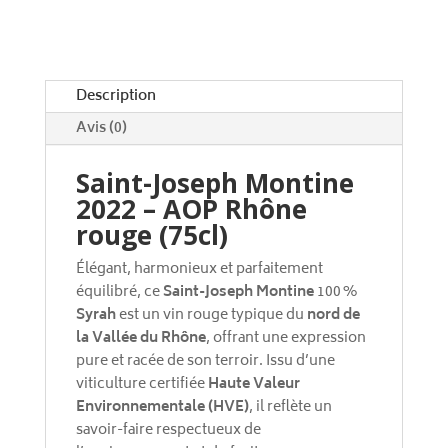
t
i
v
e
Description
:
Avis (0)
Saint-Joseph Montine
2022 – AOP Rhône
rouge (75cl)
Élégant, harmonieux et parfaitement
équilibré, ce
Saint-Joseph Montine
100 %
Syrah
est un vin rouge typique du
nord de
la Vallée du Rhône
, offrant une expression
pure et racée de son terroir. Issu d’une
viticulture certifiée
Haute Valeur
Environnementale (HVE)
, il reflète un
savoir-faire respectueux de