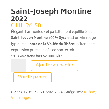
Saint-Joseph Montine
2022
CHF
26.50
Élégant, harmonieux et parfaitement équilibré, ce
Saint-Joseph Montine
100 %
Syrah
est un vin rouge
typique du
nord de la Vallée du Rhône
, offrant une
expression pure et racée de son terroir.
4 en stock (peut être commandé)
quantité
Ajouter au panier
de
Saint-
A
Voir le panier
Joseph
l
Montine
t
2022
e
UGS :
C1VRSJMONTR202175C6
Catégories :
Rhône
,
r
Vins rouges
n
a