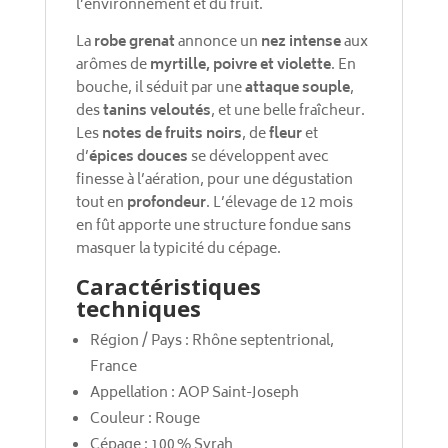
l’environnement et du fruit.
La
robe grenat
annonce un
nez intense
aux
arômes de
myrtille, poivre et violette
. En
bouche, il séduit par une
attaque souple
,
des
tanins veloutés
, et une belle fraîcheur.
Les
notes de fruits noirs
, de
fleur
et
d’
épices douces
se développent avec
finesse à l’aération, pour une dégustation
tout en
profondeur
. L’élevage de 12 mois
en fût apporte une structure fondue sans
masquer la typicité du cépage.
Caractéristiques
techniques
Région / Pays : Rhône septentrional,
France
Appellation : AOP Saint-Joseph
Couleur : Rouge
Cépage : 100 % Syrah