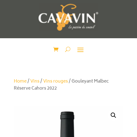
Home
/
Vins
/
Vins rouges
/ Gouleyant Malbec
Réserve Cahors 2022