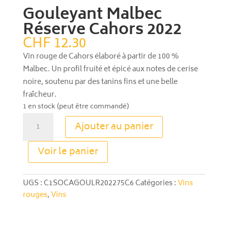
Gouleyant Malbec
Réserve Cahors 2022
CHF
12.30
Vin rouge de Cahors élaboré à partir de 100 %
Malbec. Un profil fruité et épicé aux notes de cerise
noire, soutenu par des tanins fins et une belle
fraîcheur.
1 en stock (peut être commandé)
quantité
Ajouter au panier
de
Gouleyant
A
Voir le panier
Malbec
l
Réserve
t
Cahors
e
UGS :
C1SOCAGOULR202275C6
Catégories :
Vins
2022
r
rouges
,
Vins
n
a