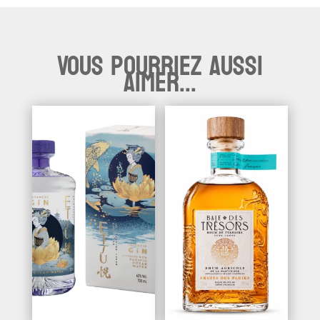
Vous pourriez aussi
aimer...