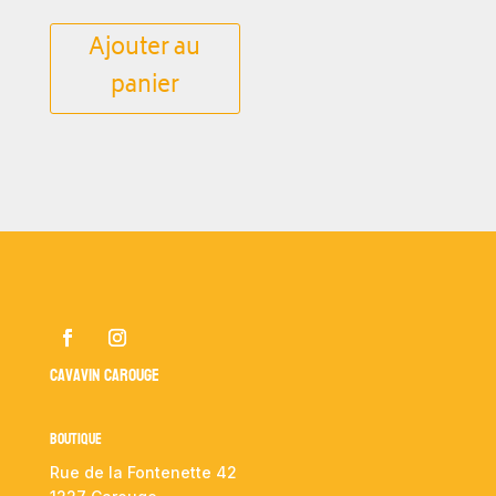
Ajouter au
panier
Cavavin Carouge
Boutique
Rue de la Fontenette 42