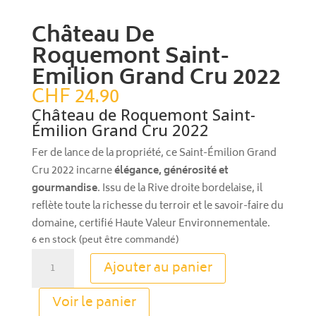
Château De
Roquemont Saint-
Emilion Grand Cru 2022
CHF
24.90
Château de Roquemont Saint-
Émilion Grand Cru 2022
Fer de lance de la propriété, ce Saint-Émilion Grand
Cru 2022 incarne
élégance, générosité et
gourmandise
. Issu de la Rive droite bordelaise, il
reflète toute la richesse du terroir et le savoir-faire du
domaine, certifié Haute Valeur Environnementale.
6 en stock (peut être commandé)
quantité
Ajouter au panier
de
Château
A
Voir le panier
De
l