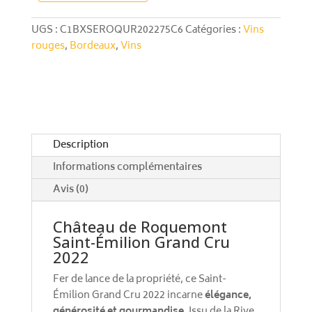
Roquemont
t
Saint-
e
UGS :
C1BXSEROQUR202275C6
Catégories :
Vins
Emilion
r
rouges
,
Bordeaux
,
Vins
Grand
n
Cru
a
2022
t
i
v
e
Description
:
Informations complémentaires
Avis (0)
Château de Roquemont
Saint-Émilion Grand Cru
2022
Fer de lance de la propriété, ce Saint-
Émilion Grand Cru 2022 incarne
élégance,
générosité et gourmandise
. Issu de la Rive