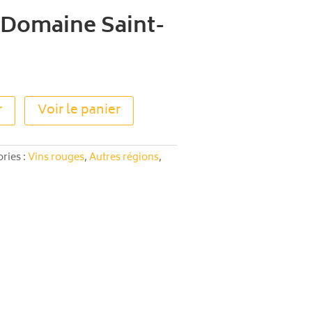
– Domaine Saint-
A
r
Voir le panier
l
t
e
ries :
Vins rouges
,
Autres régions
,
r
n
a
t
i
v
e
: