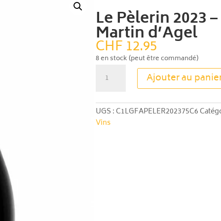
Le Pèlerin 2023 
Martin d’Agel
CHF
12.95
8 en stock (peut être commandé)
quantité
Ajouter au panie
de
Le
Pèlerin
UGS :
C1LGFAPELER202375C6
Catégo
2023
Vins
–
Domaine
Saint-
Martin
d'Agel