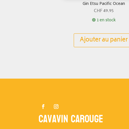
Gin Etsu Pacific Ocean
CHF
49.95
🟢 1 en stock
Ajouter au panier
Cavavin Carouge