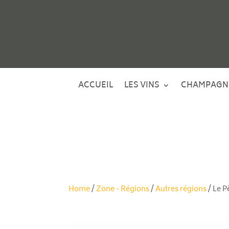
ACCUEIL
LES VINS
CHAMPAGN
Home
/
Zone - Régions
/
Autres régions
/ Le P