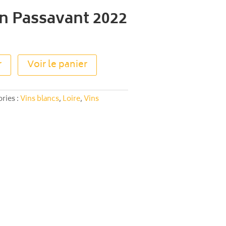
n Passavant 2022
A
r
Voir le panier
l
t
e
ries :
Vins blancs
,
Loire
,
Vins
r
n
a
t
i
v
e
: