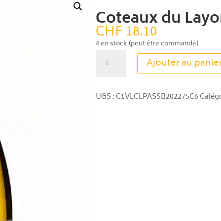
Coteaux du Layo
CHF
18.10
4 en stock (peut être commandé)
quantité
Ajouter au panie
de
Coteaux
du
UGS :
C1VLCLPASSB202275C6
Catégo
Layon
Passavant
2022