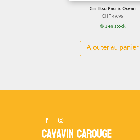
Gin Etsu Pacific Ocean
CHF
49.95
🟢 1 en stock
Ajouter au panier
Cavavin Carouge