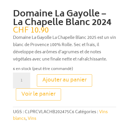
Domaine La Gayolle –
La Chapelle Blanc 2024
CHF
10.90
Domaine La Gayolle La Chapelle Blanc 2025 est un vin
blanc de Provence 100% Rolle. Sec et frais, il
développe des arômes d’agrumes et de notes
végétales avec une finale nette et rafraîchissante.
6 en stock (peut être commandé)
quantité
Ajouter au panier
de
Domaine
A
Voir le panier
La
l
Gayolle
t
-
e
UGS :
C1PRCVLACHB202475C6
Catégories :
Vins
La
r
blancs
,
Vins
Chapelle
n
Blanc