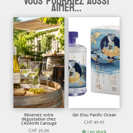
Vous pourriez aussi
aimer...
Réservez votre
Gin Etsu Pacific Ocean
dégustation chez
CHF
49.95
CAVAVIN Carouge
CHF
25.00
🟢 1 en stock