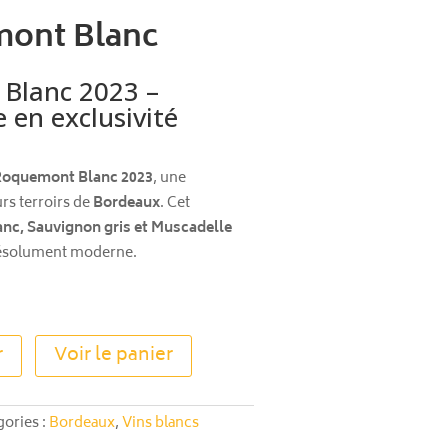
ont Blanc
Blanc 2023 –
 en exclusivité
Roquemont Blanc 2023
, une
urs terroirs de
Bordeaux
. Cet
nc, Sauvignon gris et Muscadelle
 résolument moderne.
A
r
Voir le panier
l
t
e
gories :
Bordeaux
,
Vins blancs
r