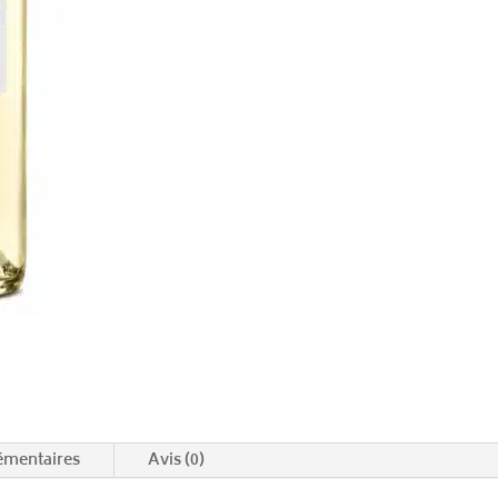
Blanc
émentaires
Avis (0)