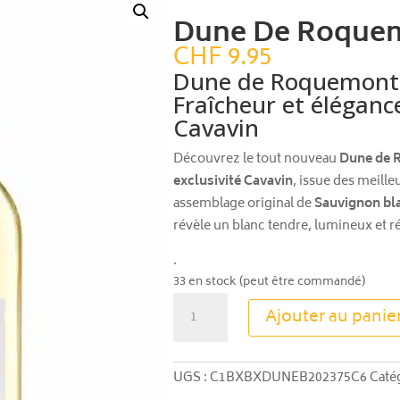
Dune De Roquem
CHF
9.95
Dune de Roquemont 
Fraîcheur et élégance
Cavavin
Découvrez le tout nouveau
Dune de 
exclusivité Cavavin
, issue des meille
assemblage original de
Sauvignon bla
révèle un blanc tendre, lumineux et
.
33 en stock (peut être commandé)
quantité
Ajouter au panie
de
Dune
De
UGS :
C1BXBXDUNEB202375C6
Caté
Roquemont