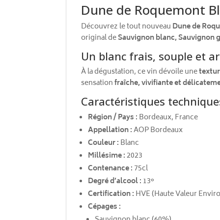
Dune de Roquemont Blan
Découvrez le tout nouveau
Dune de Roqu
original de
Sauvignon blanc, Sauvignon g
Un blanc frais, souple et 
À la dégustation, ce vin dévoile une
textu
sensation
fraîche, vivifiante et délicate
Caractéristiques technique
Région / Pays :
Bordeaux, France
Appellation :
AOP Bordeaux
Couleur :
Blanc
Millésime :
2023
Contenance :
75cl
Degré d’alcool :
13°
Certification :
HVE (Haute Valeur Envir
Cépages :
Sauvignon blanc (60%)