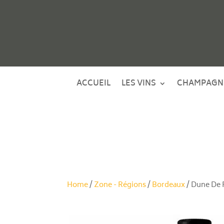
ACCUEIL
LES VINS
CHAMPAGN
Home
/
Zone - Régions
/
Bordeaux
/ Dune De