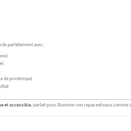
de parfaitement avec :
ons)
te)
x de printemps)
otta)
e et accessible
, parfait pour illuminer vos repas estivaux comme vo