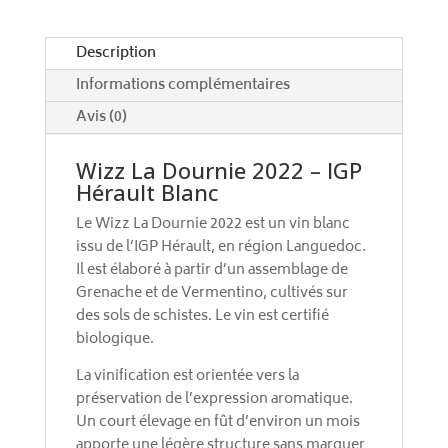
i
v
e
Description
:
Informations complémentaires
Avis (0)
Wizz La Dournie 2022 – IGP
Hérault Blanc
Le Wizz La Dournie 2022 est un vin blanc
issu de l’IGP Hérault, en région Languedoc.
Il est élaboré à partir d’un assemblage de
Grenache et de Vermentino, cultivés sur
des sols de schistes. Le vin est certifié
biologique.
La vinification est orientée vers la
préservation de l’expression aromatique.
Un court élevage en fût d’environ un mois
apporte une légère structure sans marquer