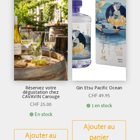
Réservez votre
Gin Etsu Pacific Ocean
dégustation chez
CHF
49.95
CAVAVIN Carouge
CHF
25.00
🟢 1 en stock
🟢 En stock
Ajouter au
Ajouter au
panier