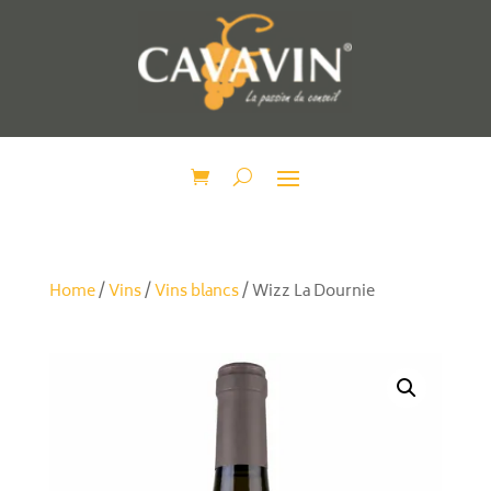
Home
/
Vins
/
Vins blancs
/ Wizz La Dournie