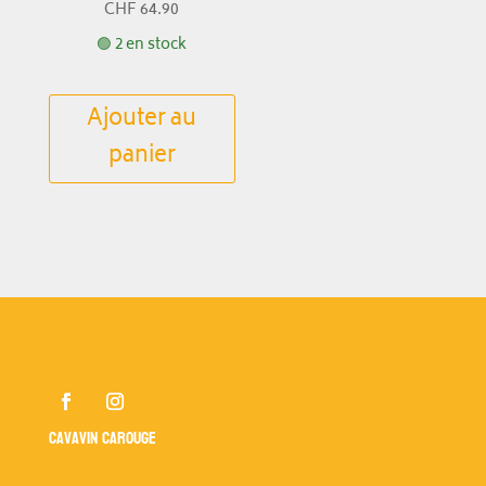
CHF
64.90
🟢 2 en stock
Ajouter au
panier
Cavavin Carouge