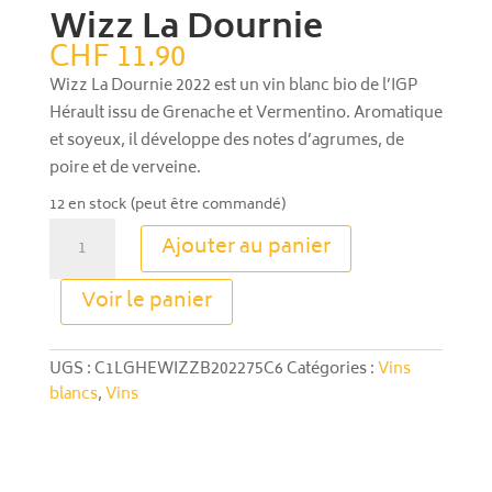
Wizz La Dournie
CHF
11.90
Wizz La Dournie 2022 est un vin blanc bio de l’IGP
Hérault issu de Grenache et Vermentino. Aromatique
et soyeux, il développe des notes d’agrumes, de
poire et de verveine.
12 en stock (peut être commandé)
quantité
Ajouter au panier
de
Wizz
A
Voir le panier
La
l
Dournie
t
e
UGS :
C1LGHEWIZZB202275C6
Catégories :
Vins
r
blancs
,
Vins
n
a
t