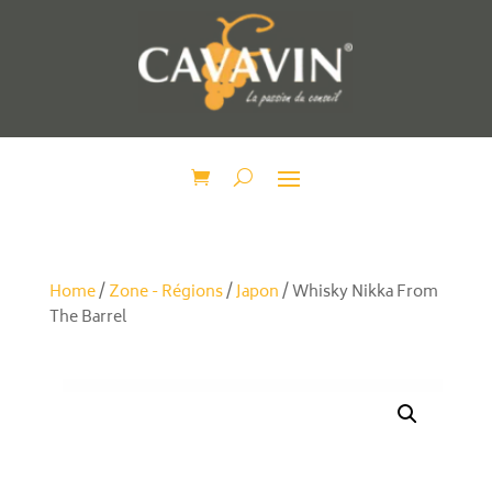
Home
/
Zone - Régions
/
Japon
/ Whisky Nikka From
The Barrel