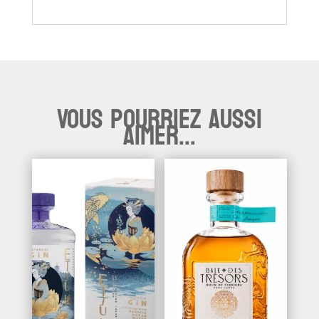
Vous pourriez aussi
aimer...