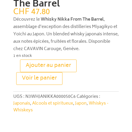
The Barrel
CHF
47.80
Découvrez le
Whisky Nikka From The Barrel
,
assemblage d’exception des distilleries Miyagikyo et
Yoichi au Japon. Un blended whisky japonais intense,
aux notes épicées, fruitées et florales. Disponible
chez CAVAVIN Carouge, Genève.
1 en stock
Ajouter au panier
quantité
A
de
Voir le panier
l
Whisky
t
Nikka
e
From
UGS :
N3WHJANIKKA000050C6
Catégories :
r
The
Japonais
,
Alcools et spiritueux
,
Japon
,
Whiskys -
n
Barrel
Whiskeys
a
t
i