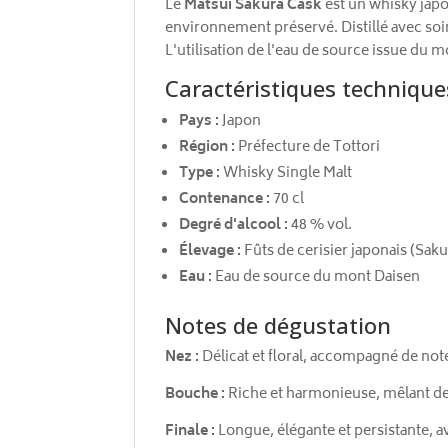
Le
Matsui Sakura Cask
est un whisky japo
environnement préservé. Distillé avec soin 
L'utilisation de l'eau de source issue du m
Caractéristiques technique
Pays :
Japon
Région :
Préfecture de Tottori
Type :
Whisky Single Malt
Contenance :
70 cl
Degré d'alcool :
48 % vol.
Élevage :
Fûts de cerisier japonais (Saku
Eau :
Eau de source du mont Daisen
Notes de dégustation
Nez :
Délicat et floral, accompagné de note
Bouche :
Riche et harmonieuse, mêlant des 
Finale :
Longue, élégante et persistante, a