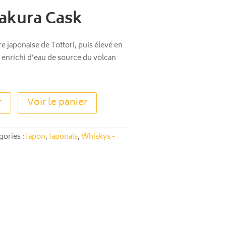
akura Cask
re japonaise de Tottori, puis élevé en
et enrichi d’eau de source du volcan
A
r
Voir le panier
l
t
e
gories :
Japon
,
Japonais
,
Whiskys -
r
n
a
t
i
v
e
: