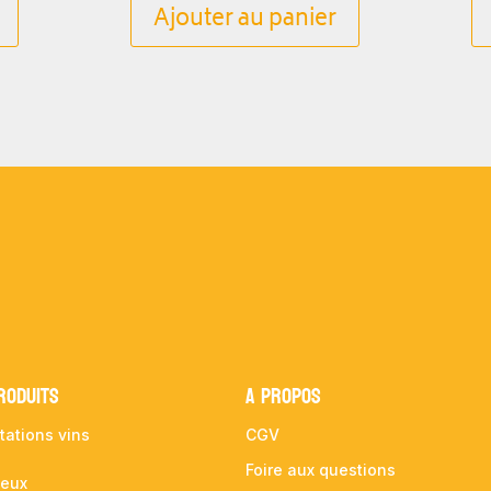
Ajouter au panier
RODUITS
A propos
tations vins
CGV
Foire aux questions
ueux