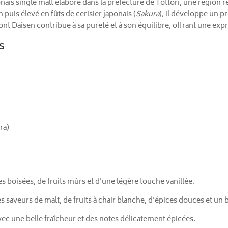
nais single malt élaboré dans la préfecture de Tottori, une région r
puis élevé en fûts de cerisier japonais (
Sakura
), il développe un pr
ont Daisen contribue à sa pureté et à son équilibre, offrant une expr
s
ra)
s boisées, de fruits mûrs et d'une légère touche vanillée.
saveurs de malt, de fruits à chair blanche, d'épices douces et un boi
vec une belle fraîcheur et des notes délicatement épicées.