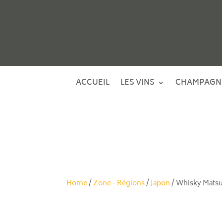
ACCUEIL
LES VINS
CHAMPAGN
Home
/
Zone - Régions
/
Japon
/ Whisky Matsu