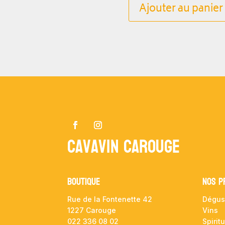
Ajouter au panier
Cavavin Carouge
Boutique
NOS P
Rue de la Fontenette 42
Dégus
1227 Carouge
Vins
022 336 08 02
Spirit