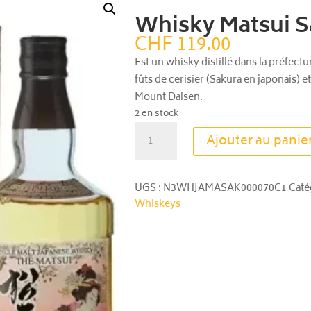
Whisky Matsui S
CHF
119.00
Est un whisky distillé dans la préfectu
fûts de cerisier (Sakura en japonais) 
Mount Daisen.
2 en stock
quantité
Ajouter au panie
de
Whisky
Matsui
UGS :
N3WHJAMASAK000070C1
Caté
Sakura
Whiskeys
Cask