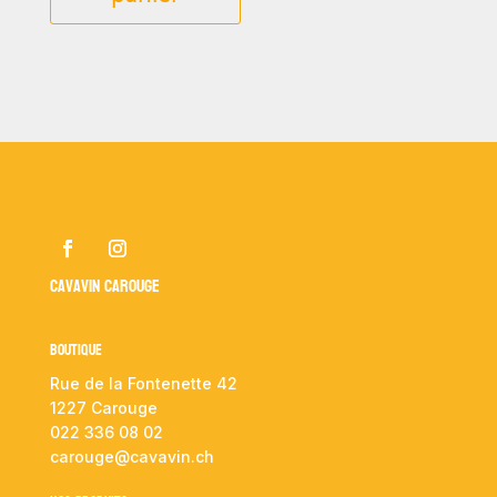
Cavavin Carouge
Boutique
Rue de la Fontenette 42
1227 Carouge
022 336 08 02
carouge@cavavin.ch