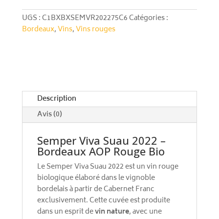
Suau
t
2022
e
UGS :
C1BXBXSEMVR202275C6
Catégories :
r
Bordeaux
,
Vins
,
Vins rouges
n
a
t
i
v
e
Description
:
Avis (0)
Semper Viva Suau 2022 –
Bordeaux AOP Rouge Bio
Le Semper Viva Suau 2022 est un vin rouge
biologique élaboré dans le vignoble
bordelais à partir de Cabernet Franc
exclusivement. Cette cuvée est produite
dans un esprit de
vin nature
, avec une