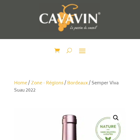
Home
/
Zone - Régions
/
Bordeaux
/ Semper Viva
Suau 2022