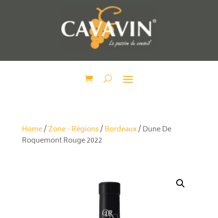
Home
/
Zone - Régions
/
Bordeaux
/ Dune De
Roquemont Rouge 2022