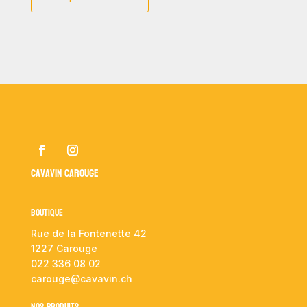
Cavavin Carouge
Boutique
Rue de la Fontenette 42
1227 Carouge
022 336 08 02
carouge@cavavin.ch
NOS PRODUITS