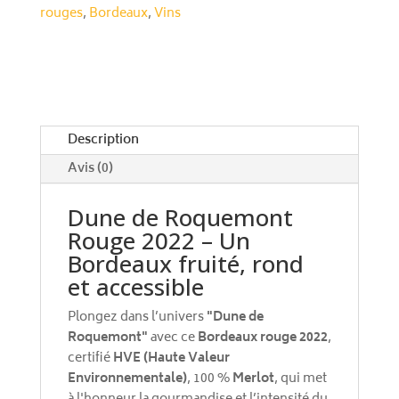
2022
r
rouges
,
Bordeaux
,
Vins
n
a
t
i
v
e
Description
:
Avis (0)
Dune de Roquemont
Rouge 2022 – Un
Bordeaux fruité, rond
et accessible
Plongez dans l’univers
"Dune de
Roquemont"
avec ce
Bordeaux rouge 2022
,
certifié
HVE (Haute Valeur
Environnementale)
, 100 %
Merlot
, qui met