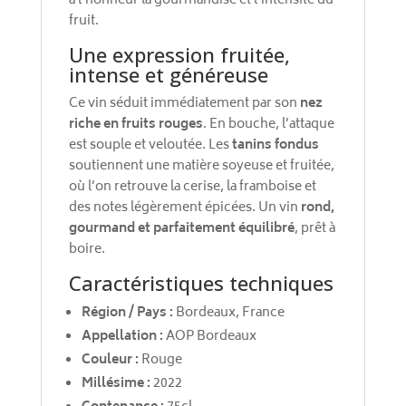
à l'honneur la gourmandise et l’intensité du
fruit.
Une expression fruitée,
intense et généreuse
Ce vin séduit immédiatement par son
nez
riche en fruits rouges
. En bouche, l’attaque
est souple et veloutée. Les
tanins fondus
soutiennent une matière soyeuse et fruitée,
où l’on retrouve la cerise, la framboise et
des notes légèrement épicées. Un vin
rond,
gourmand et parfaitement équilibré
, prêt à
boire.
Caractéristiques techniques
Région / Pays :
Bordeaux, France
Appellation :
AOP Bordeaux
Couleur :
Rouge
Millésime :
2022