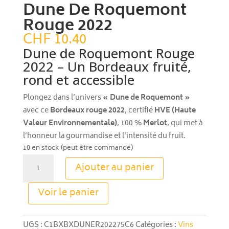
Dune De Roquemont
Rouge 2022
CHF
10.40
Dune de Roquemont Rouge
2022 – Un Bordeaux fruité,
rond et accessible
Plongez dans l’univers
« Dune de Roquemont »
avec ce
Bordeaux rouge 2022
, certifié
HVE (Haute
Valeur Environnementale)
, 100 %
Merlot
, qui met à
l’honneur la gourmandise et l’intensité du fruit.
10 en stock (peut être commandé)
quantité
Ajouter au panier
de
Dune
A
Voir le panier
De
l
Roquemont
t
Rouge
e
UGS :
C1BXBXDUNER202275C6
Catégories :
Vins