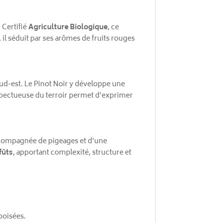
. Certifié
Agriculture Biologique
, ce
 il séduit par ses arômes de fruits rouges
sud-est. Le Pinot Noir y développe une
espectueuse du terroir permet d'exprimer
ccompagnée de pigeages et d'une
fûts
, apportant complexité, structure et
boisées.