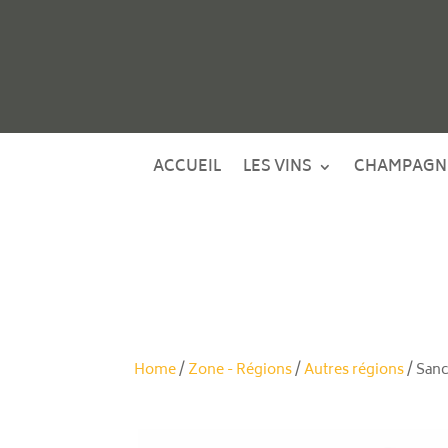
ACCUEIL
LES VINS
CHAMPAGN
Home
/
Zone - Régions
/
Autres régions
/ San