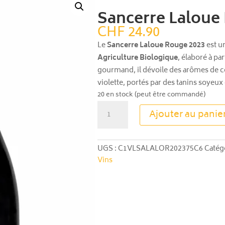
Sancerre Laloue
CHF
24.90
Le
Sancerre Laloue Rouge 2023
est un
Agriculture Biologique
, élaboré à par
gourmand, il dévoile des arômes de ce
violette, portés par des tanins soyeux 
20 en stock (peut être commandé)
quantité
Ajouter au panie
de
Sancerre
Laloue
UGS :
C1VLSALALOR202375C6
Catég
Rouge
Vins
2023