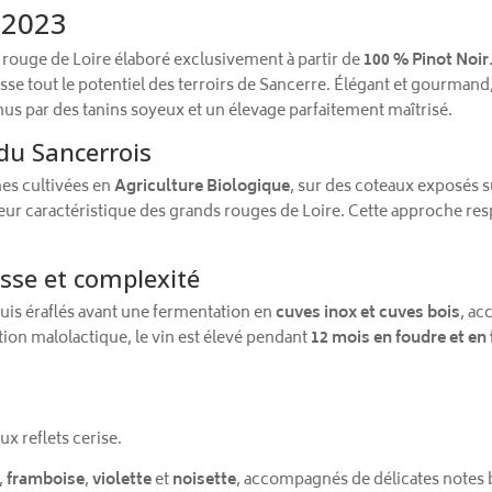
 2023
 rouge de Loire élaboré exclusivement à partir de
100 % Pinot Noir
se tout le potentiel des terroirs de Sancerre. Élégant et gourmand,
enus par des tanins soyeux et un élevage parfaitement maîtrisé.
du Sancerrois
nes cultivées en
Agriculture Biologique
, sur des coteaux exposés 
cheur caractéristique des grands rouges de Loire. Cette approche r
nesse et complexité
puis éraflés avant une fermentation en
cuves inox et cuves bois
, a
tion malolactique, le vin est élevé pendant
12 mois en foudre et en 
ux reflets cerise.
,
framboise
,
violette
et
noisette
, accompagnés de délicates notes 