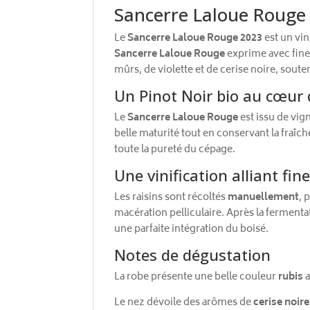
Sancerre Laloue Rouge
Le
Sancerre Laloue Rouge 2023
est un vin
Sancerre Laloue Rouge
exprime avec fines
mûrs, de violette et de cerise noire, sout
Un Pinot Noir bio au cœur 
Le
Sancerre Laloue Rouge
est issu de vig
belle maturité tout en conservant la fraî
toute la pureté du cépage.
Une vinification alliant fi
Les raisins sont récoltés
manuellement
, 
macération pelliculaire. Après la fermenta
une parfaite intégration du boisé.
Notes de dégustation
La robe présente une belle couleur
rubis
a
Le nez dévoile des arômes de
cerise noire