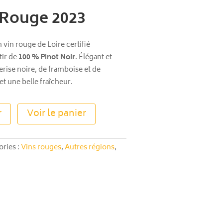
 Rouge 2023
 vin rouge de Loire certifié
tir de
100 % Pinot Noir
. Élégant et
rise noire, de framboise et de
et une belle fraîcheur.
A
r
Voir le panier
l
t
e
ories :
Vins rouges
,
Autres régions
,
r
n
a
t
i
v
e