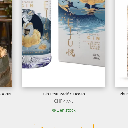
AVAVIN
Gin Etsu Pacific Ocean
Rhum
CHF
49.95
🟢 1 en stock