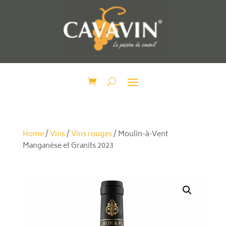
Home
/
Vins
/
Vins rouges
/ Moulin-à-Vent
Manganèse et Granits 2023