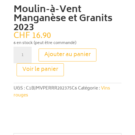
Moulin-à-Vent
Manganèse et Granits
2023
CHF
16.90
6 en stock (peut être commandé)
quantité
Ajouter au panier
de
Moulin-
A
Voir le panier
à-
l
Vent
t
Manganèse
e
UGS :
C1BJMVPERRR202375C6
Catégorie :
Vins
et
r
rouges
Granits
n
2023
a
t
i
v