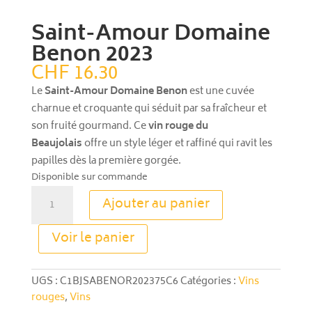
Saint-Amour Domaine
Benon 2023
CHF
16.30
Le
Saint-Amour Domaine Benon
est une cuvée
charnue et croquante qui séduit par sa fraîcheur et
son fruité gourmand. Ce
vin rouge du
Beaujolais
offre un style léger et raffiné qui ravit les
papilles dès la première gorgée.
Disponible sur commande
quantité
Ajouter au panier
de
Saint-
A
Voir le panier
Amour
l
Domaine
t
Benon
e
UGS :
C1BJSABENOR202375C6
Catégories :
Vins
2023
r
rouges
,
Vins