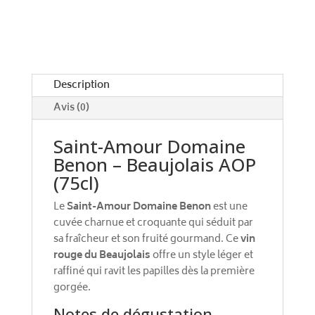
n
a
t
i
v
e
Description
:
Avis (0)
Saint-Amour Domaine
Benon – Beaujolais AOP
(75cl)
Le
Saint-Amour Domaine Benon
est une
cuvée charnue et croquante qui séduit par
sa fraîcheur et son fruité gourmand. Ce
vin
rouge du Beaujolais
offre un style léger et
raffiné qui ravit les papilles dès la première
gorgée.
Notes de dégustation