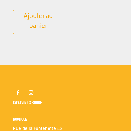
Ajouter au
panier
Cavavin Carouge
Boutique
Rue de la Fontenette 42