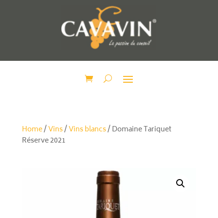
Home
/
Vins
/
Vins blancs
/ Domaine Tariquet
Réserve 2021