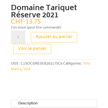
Domaine Tariquet
Réserve 2021
CHF
13.75
3 en stock (peut être commandé)
quantité
Ajouter au panier
de
Domaine
A
Voir le panier
Tariquet
l
Réserve
t
2021
e
UGS :
C1SOCGRESEB202175C6
Catégories :
Vins
r
blancs
,
Vins
n
a
t
i
v
e
Description
: