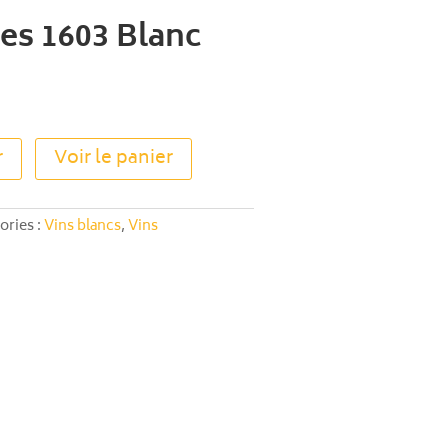
es 1603 Blanc
A
r
Voir le panier
l
t
e
ories :
Vins blancs
,
Vins
r
n
a
t
i
v
e
: