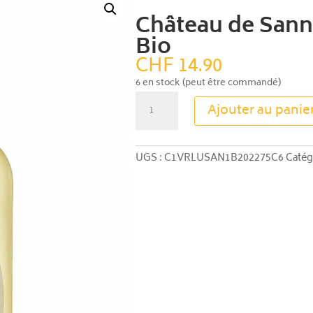
Château de Sann
Bio
CHF
14.90
6 en stock (peut être commandé)
quantité
Ajouter au panie
de
Château
de
UGS :
C1VRLUSAN1B202275C6
Catég
Sannes
1603
Blanc
Bio