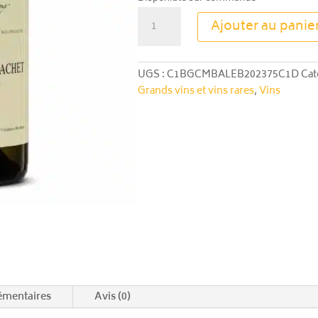
quantité
Ajouter au panie
de
Chassagne-
Montrachet
UGS :
C1BGCMBALEB202375C1D
Cat
Bachey
Grands vins et vins rares
,
Vins
Legros
2023
émentaires
Avis (0)