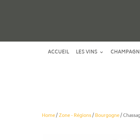
ACCUEIL
LES VINS
CHAMPAGN
Home
/
Zone - Régions
/
Bourgogne
/ Chassa