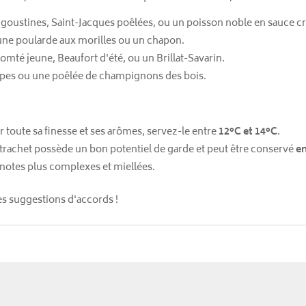
oustines, Saint-Jacques poêlées, ou un poisson noble en sauce cr
 une poularde aux morilles ou un chapon.
mté jeune, Beaufort d'été, ou un Brillat-Savarin.
èpes ou une poêlée de champignons des bois.
 toute sa finesse et ses arômes, servez-le entre
12°C et 14°C
.
achet possède un bon potentiel de garde et peut être conservé
en
 notes plus complexes et miellées.
res suggestions d'accords !