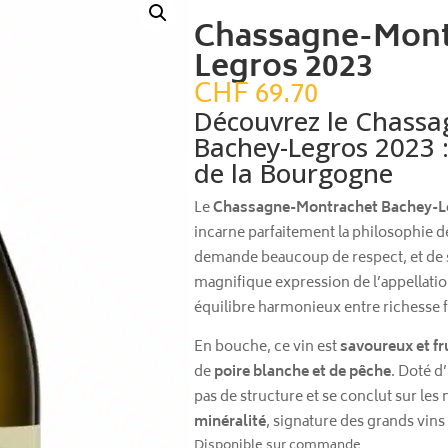
Chassagne-Mont
Legros 2023
CHF
69.70
Découvrez le Chass
Bachey-Legros 2023 :
de la Bourgogne
Le
Chassagne-Montrachet Bachey-L
incarne parfaitement la philosophie de
demande beaucoup de respect, et de s
magnifique expression de l’appellati
équilibre harmonieux entre richesse f
En bouche, ce vin est
savoureux et fr
de
poire blanche et de pêche
. Doté d
pas de structure et se conclut sur les
minéralité
, signature des grands vins
Disponible sur commande