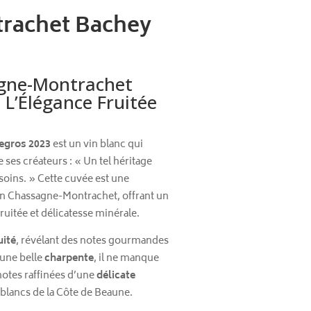
rachet Bachey
agne-Montrachet
 L’Élégance Fruitée
egros 2023
est un vin blanc qui
 ses créateurs : « Un tel héritage
oins. » Cette cuvée est une
on Chassagne-Montrachet, offrant un
ruitée et délicatesse minérale.
uité
, révélant des notes gourmandes
’une belle
charpente
, il ne manque
 notes raffinées d’une
délicate
 blancs de la Côte de Beaune.