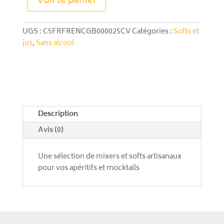
Voir le panier
French
l
Ginger
t
Beer
e
UGS :
C5FRFRENCGB000025CV
Catégories :
Softs et
25
r
jus
,
Sans alcool
cl
n
a
t
i
v
e
Description
:
Avis (0)
Une sélection de mixers et softs artisanaux
pour vos apéritifs et mocktails