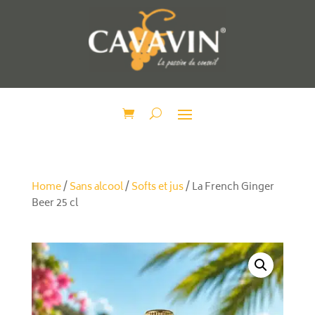
Home
/
Sans alcool
/
Softs et jus
/ La French Ginger
Beer 25 cl