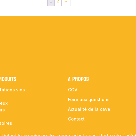
1
2
→
RODUITS
A propos
tations vins
CGV
Foire aux questions
ueux
Actualité de la cave
urs
Contact
soires