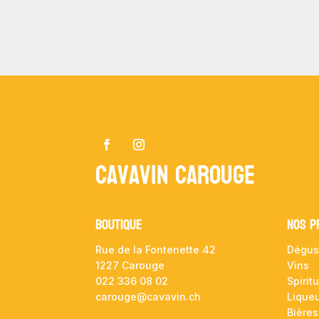
Cavavin Carouge
Boutique
NOS P
Rue de la Fontenette 42
Dégus
1227 Carouge
Vins
022 336 08 02
Spirit
carouge@cavavin.ch
Lique
Bières