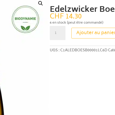
Edelzwicker Boe
CHF
14.30
6 en stock (peut être commandé)
quantité
Ajouter au panie
de
Edelzwicker
Boesch
UGS :
C1ALEDBOESB00001LC6D
Cat
Les
Collines