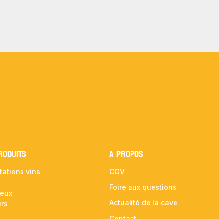
RODUITS
A propos
tations vins
CGV
Foire aux questions
ueux
Actualité de la cave
urs
Contact