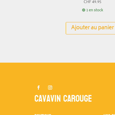
CHF
49.95
🟢 1 en stock
Ajouter au panier
Cavavin Carouge