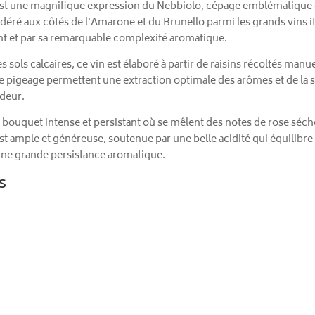
st une magnifique expression du Nebbiolo, cépage emblématique du
idéré aux côtés de l'Amarone et du Brunello parmi les grands vins it
ent et par sa remarquable complexité aromatique.
s sols calcaires, ce vin est élaboré à partir de raisins récoltés m
et le pigeage permettent une extraction optimale des arômes et de la 
ndeur.
n bouquet intense et persistant où se mêlent des notes de rose séché
st ample et généreuse, soutenue par une belle acidité qui équilibre
d'une grande persistance aromatique.
s