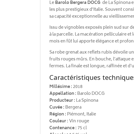
Le
Barolo Bergera
DOCG
de La Spinona e
les plus prestigieux d'Italie. Souvent cons
sa capacité exceptionnelle au vieillissem
Issu de vignobles exposés plein sud sur de
à la parcelle. La macération pelliculaire 
mois en fût lui apporte élégance et profo
Sa robe grenat aux reflets rubis dévoile u
fruits rouges mûrs. En bouche, l'attaque e
fermes. La finale est longue, raffinée et 
Caractéristiques technique
Millésime :
2018
Appellation :
Barolo DOCG
Producteur :
La Spinona
Cuvée :
Bergera
Région :
Piémont, Italie
Couleur :
Vin rouge
Contenance :
75 cl