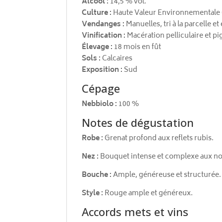
Alcool :
14,5 % vol.
Culture :
Haute Valeur Environnementale
Vendanges :
Manuelles, tri à la parcelle et
Vinification :
Macération pelliculaire et p
Élevage :
18 mois en fût
Sols :
Calcaires
Exposition :
Sud
Cépage
Nebbiolo :
100 %
Notes de dégustation
Robe :
Grenat profond aux reflets rubis.
Nez :
Bouquet intense et complexe aux note
Bouche :
Ample, généreuse et structurée. L
Style :
Rouge ample et généreux.
Accords mets et vins