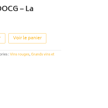
DOCG – La
A
r
Voir le panier
l
t
e
ries :
Vins rouges
,
Grands vins et
r
n
a
t
i
v
e
: