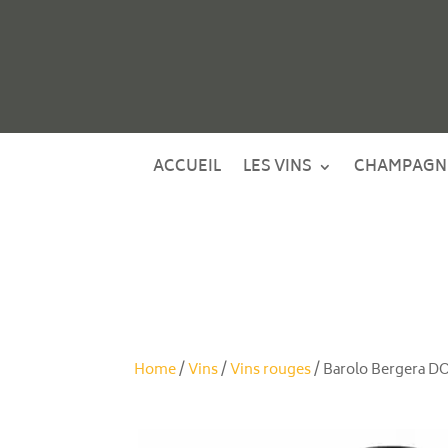
ACCUEIL
LES VINS
CHAMPAGN
Home
/
Vins
/
Vins rouges
/ Barolo Bergera D