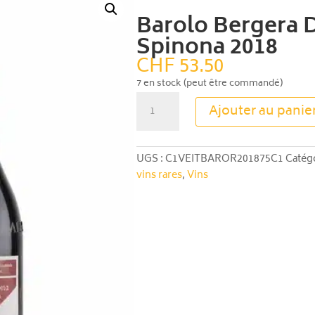
Barolo Bergera 
Spinona 2018
CHF
53.50
7 en stock (peut être commandé)
quantité
Ajouter au panie
de
Barolo
Bergera
UGS :
C1VEITBAROR201875C1
Catégo
DOCG
vins rares
,
Vins
-
La
Spinona
2018