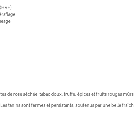
 (HVE)
 éraflage
igeage
s de rose séchée, tabac doux, truffe, épices et fruits rouges mûrs
es tanins sont fermes et persistants, soutenus par une belle fraîc