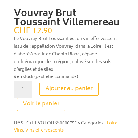
Vouvray Brut
Toussaint Villemereau
CHF
12.90
Le Vouvray Brut Toussaint est un vin effervescent
issu de l’appellation Vouvray, dans la Loire. Il est
élaboré à partir de Chenin Blanc, cépage
emblématique de la région, cultivé sur des sols
d’argiles et de silex.
6 en stock (peut être commandé)
quantité
Ajouter au panier
de
Vouvray
A
Voir le panier
Brut
l
Toussaint
t
Villemereau
e
UGS :
C1EFVOTOUSS000075C6
Catégories :
Loire
,
r
Vins
,
Vins effervescents
n