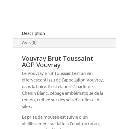
a
t
i
v
e
Description
:
Avis (0)
Vouvray Brut Toussaint –
AOP Vouvray
Le Vouvray Brut Toussaint est un vin
effervescent issu de l’appellation Vouvray,
dans la Loire. Il est élaboré à partir de
Chenin Blanc, cépage emblématique de la
région, cultivé sur des sols d’argiles et de
silex.
La prise de mousse est suivie d’un
vieillissement sur lattes d’environ un an,