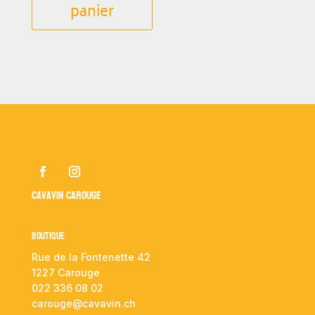
panier
Cavavin Carouge
Boutique
Rue de la Fontenette 42
1227 Carouge
022 336 08 02
carouge@cavavin.ch