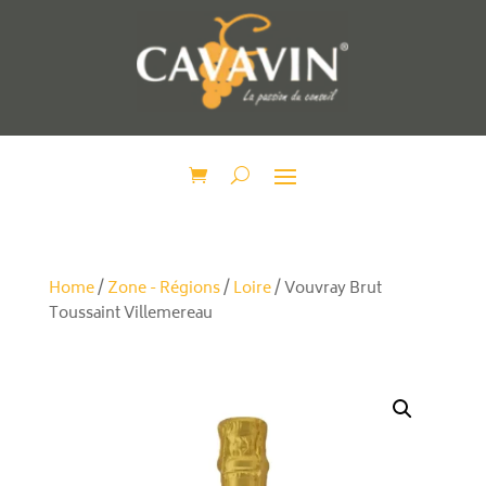
Home
/
Zone - Régions
/
Loire
/ Vouvray Brut
Toussaint Villemereau