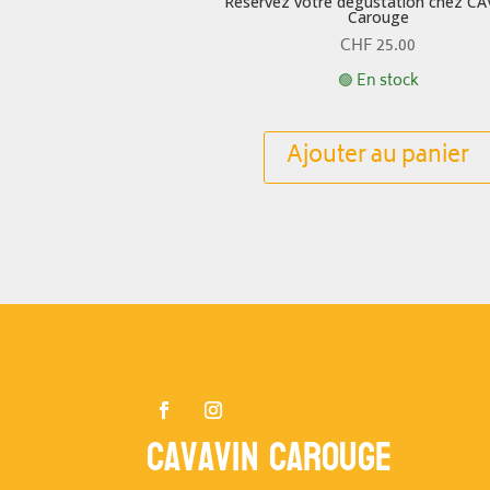
Réservez votre dégustation chez C
Carouge
CHF
25.00
🟢 En stock
Ajouter au panier
Cavavin Carouge