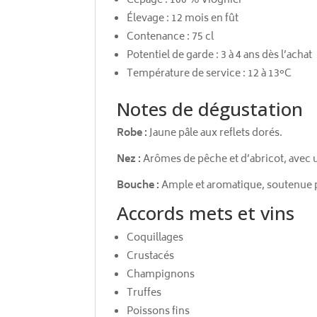
Cépage : 100 % Viognier
Élevage : 12 mois en fût
Contenance : 75 cl
Potentiel de garde : 3 à 4 ans dès l’achat
Température de service : 12 à 13°C
Notes de dégustation
Robe :
Jaune pâle aux reflets dorés.
Nez :
Arômes de pêche et d’abricot, avec u
Bouche :
Ample et aromatique, soutenue pa
Accords mets et vins
Coquillages
Crustacés
Champignons
Truffes
Poissons fins