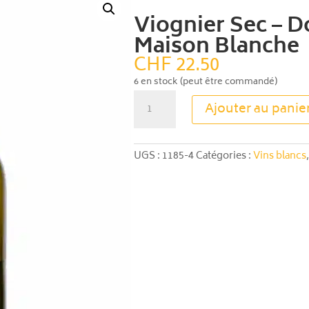
Viognier Sec – D
Maison Blanche
CHF
22.50
6 en stock (peut être commandé)
quantité
Ajouter au panie
de
Viognier
Sec
UGS :
1185-4
Catégories :
Vins blancs
–
Domaine
de
la
Maison
Blanche