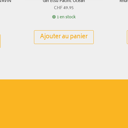
AVAVIN
Gin Etsu Pacific Ocean
Rhum
CHF
49.95
🟢 1 en stock
Ajouter au panier