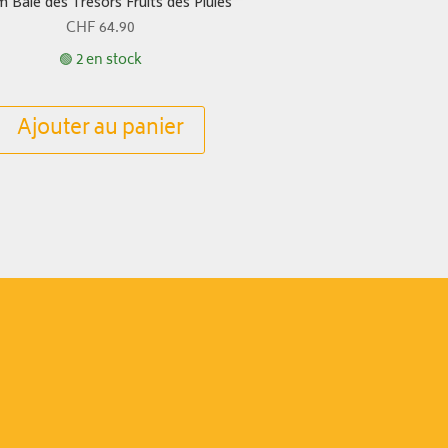
 Baie des Trésors Fruits des Pluies
CHF
64.90
🟢 2 en stock
Ajouter au panier