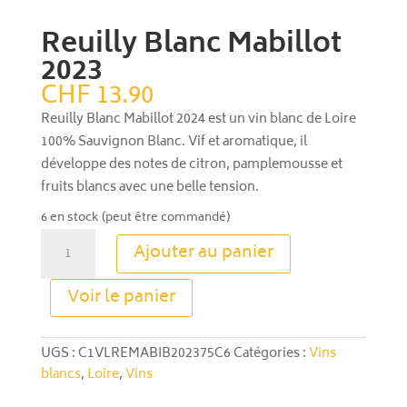
Reuilly Blanc Mabillot
2023
CHF
13.90
Reuilly Blanc Mabillot 2024 est un vin blanc de Loire
100% Sauvignon Blanc. Vif et aromatique, il
développe des notes de citron, pamplemousse et
fruits blancs avec une belle tension.
6 en stock (peut être commandé)
quantité
Ajouter au panier
de
Reuilly
A
Voir le panier
Blanc
l
Mabillot
t
2023
e
UGS :
C1VLREMABIB202375C6
Catégories :
Vins
r
blancs
,
Loire
,
Vins
n