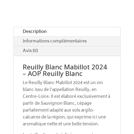
a
t
i
v
e
Description
:
Informations complémentaires
Avis (0)
Reuilly Blanc Mabillot 2024
– AOP Reuilly Blanc
Le Reuilly Blanc Mabillot 2024 est un vin
blanc issu de l’appellation Reuilly, en
Centre-Loire. Il est élaboré exclusivement à
partir de Sauvignon Blanc, cépage
parfaitement adapté aux sols argilo-
calcaires de la région, qui exprime ici une
aromatique nette et une belle tension.