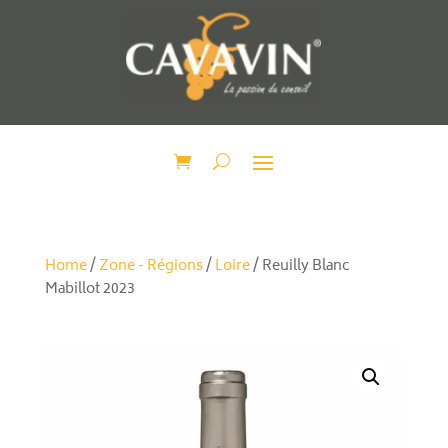
Home
/
Zone - Régions
/
Loire
/ Reuilly Blanc
Mabillot 2023