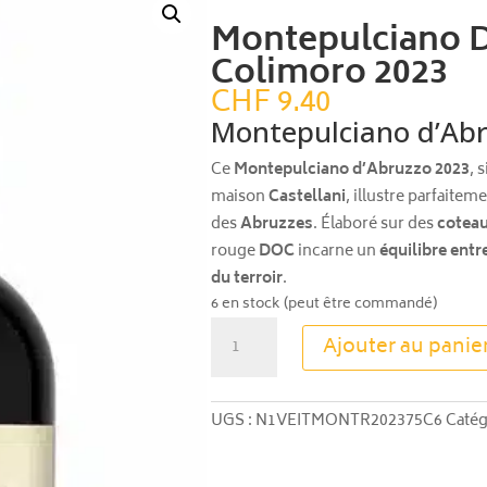
Montepulciano 
Colimoro 2023
CHF
9.40
Montepulciano d’Ab
Ce
Montepulciano d’Abruzzo 2023
, 
maison
Castellani
, illustre parfaitem
des
Abruzzes
. Élaboré sur des
coteau
rouge
DOC
incarne un
équilibre entr
du terroir
.
6 en stock (peut être commandé)
quantité
Ajouter au panie
de
Montepulciano
D'abruzzo
UGS :
N1VEITMONTR202375C6
Catég
Colimoro
2023