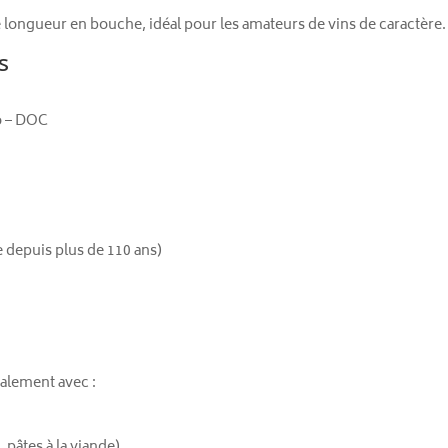
e longueur en bouche, idéal pour les amateurs de vins de caractère.
s
o – DOC
e depuis plus de 110 ans)
alement avec :
 pâtes à la viande)