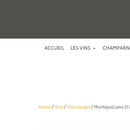
ACCUEIL
LES VINS
CHAMPAGN
Home
/
Vins
/
Vins rouges
/ Montepulciano D’