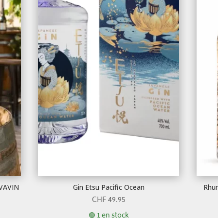
AVAVIN
Gin Etsu Pacific Ocean
Rhum
CHF
49.95
🟢 1 en stock