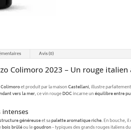
émentaires
Avis (0)
o Colimoro 2023 – Un rouge italien à 
é
Colimoro
et produit par la maison
Castellani
, illustre parfaitemen
ndant vers la mer
, ce vin rouge
DOC
incarne un
équilibre entre pu
 intenses
structure généreuse
et sa
palette aromatique riche
. En bouche, i
le
bois brûlé
ou le
goudron
– typiques des grands rouges italiens du