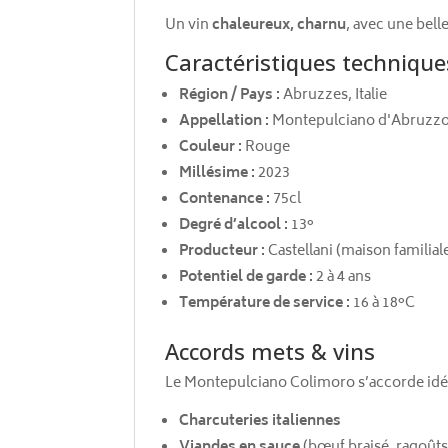
Un vin
chaleureux, charnu
, avec une bell
Caractéristiques technique
Région / Pays :
Abruzzes, Italie
Appellation :
Montepulciano d'Abruzz
Couleur :
Rouge
Millésime :
2023
Contenance :
75cl
Degré d’alcool :
13°
Producteur :
Castellani (maison familial
Potentiel de garde :
2 à 4 ans
Température de service :
16 à 18°C
Accords mets & vins
Le Montepulciano Colimoro s’accorde idé
Charcuteries italiennes
Viandes en sauce
(bœuf braisé, ragoûts,