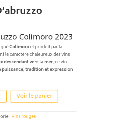
D’abruzzo
ruzzo Colimoro 2023
signé
Colimoro
et produit par la
ent le caractère chaleureux des vins
x descendant vers la mer
, ce vin
e puissance, tradition et expression
A
r
Voir le panier
l
t
e
orie :
Vins rouges
r
n
a