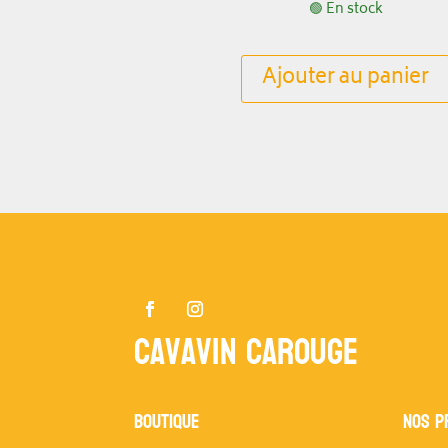
🟢 En stock
Ajouter au panier
Cavavin Carouge
Boutique
NOS P