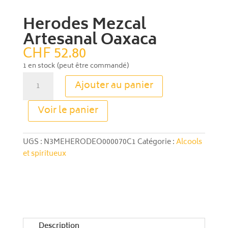
Herodes Mezcal
Artesanal Oaxaca
CHF
52.80
1 en stock (peut être commandé)
quantité
Ajouter au panier
de
Herodes
A
Voir le panier
Mezcal
l
Artesanal
t
Oaxaca
e
UGS :
N3MEHERODEO000070C1
Catégorie :
Alcools
r
et spiritueux
n
a
t
i
v
e
Description