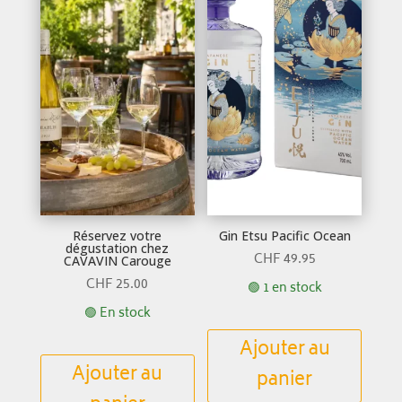
Réservez votre
Gin Etsu Pacific Ocean
dégustation chez
CHF
49.95
CAVAVIN Carouge
CHF
25.00
🟢 1 en stock
🟢 En stock
Ajouter au
Ajouter au
panier