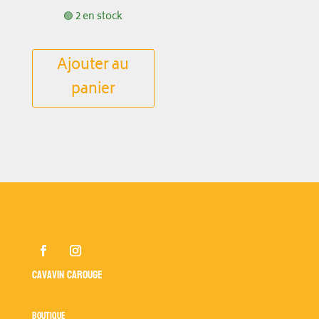
🟢 2 en stock
Ajouter au
panier
Cavavin Carouge
Boutique