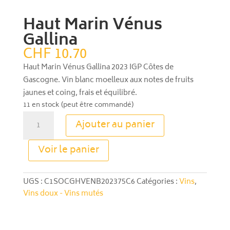
Haut Marin Vénus
Gallina
CHF
10.70
Haut Marin Vénus Gallina 2023 IGP Côtes de
Gascogne. Vin blanc moelleux aux notes de fruits
jaunes et coing, frais et équilibré.
11 en stock (peut être commandé)
quantité
Ajouter au panier
de
Haut
A
Voir le panier
Marin
l
Vénus
t
Gallina
e
UGS :
C1SOCGHVENB202375C6
Catégories :
Vins
,
r
Vins doux - Vins mutés
n
a
t