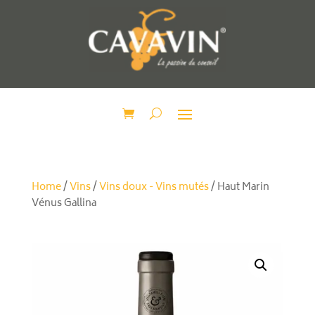
Home
/
Vins
/
Vins doux - Vins mutés
/ Haut Marin
Vénus Gallina