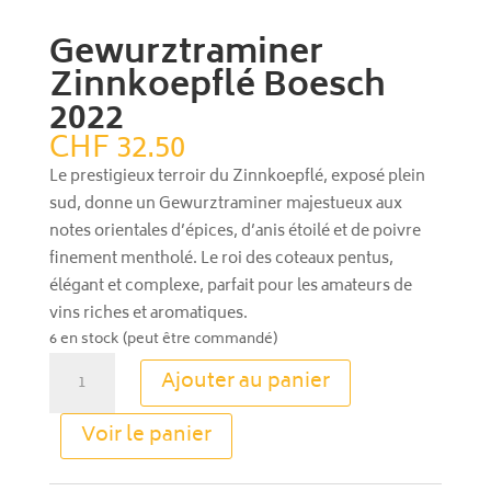
Gewurztraminer
Zinnkoepflé Boesch
2022
CHF
32.50
Le prestigieux terroir du Zinnkoepflé, exposé plein
sud, donne un Gewurztraminer majestueux aux
notes orientales d’épices, d’anis étoilé et de poivre
finement mentholé. Le roi des coteaux pentus,
élégant et complexe, parfait pour les amateurs de
vins riches et aromatiques.
6 en stock (peut être commandé)
quantité
Ajouter au panier
de
Gewurztraminer
A
Voir le panier
Zinnkoepflé
l
Boesch
t
2022