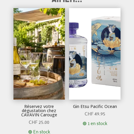
Réservez votre
Gin Etsu Pacific Ocean
dégustation chez
CHF
49.95
CAVAVIN Carouge
CHF
25.00
🟢 1 en stock
🟢 En stock