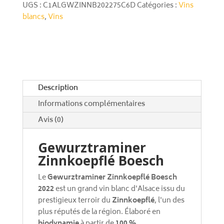
e
UGS :
C1ALGWZINNB202275C6D
Catégories :
Vins
r
blancs
,
Vins
n
a
t
i
v
e
Description
:
Informations complémentaires
Avis (0)
Gewurztraminer
Zinnkoepflé Boesch
Le
Gewurztraminer Zinnkoepflé Boesch
2022
est un grand vin blanc d'Alsace issu du
prestigieux terroir du
Zinnkoepflé
, l'un des
plus réputés de la région. Élaboré en
biodynamie
à partir de
100 %