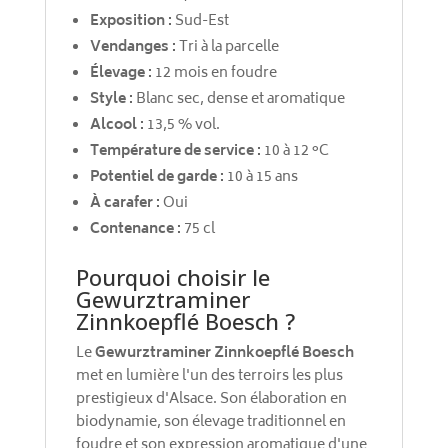
Exposition :
Sud-Est
Vendanges :
Tri à la parcelle
Élevage :
12 mois en foudre
Style :
Blanc sec, dense et aromatique
Alcool :
13,5 % vol.
Température de service :
10 à 12 °C
Potentiel de garde :
10 à 15 ans
À carafer :
Oui
Contenance :
75 cl
Pourquoi choisir le
Gewurztraminer
Zinnkoepflé Boesch ?
Le
Gewurztraminer Zinnkoepflé Boesch
met en lumière l'un des terroirs les plus
prestigieux d'Alsace. Son élaboration en
biodynamie, son élevage traditionnel en
foudre et son expression aromatique d'une