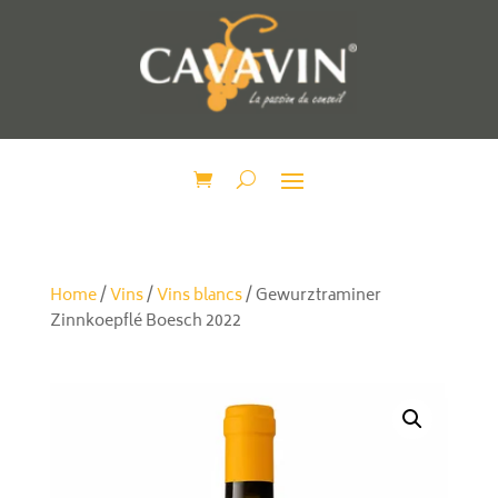
Home
/
Vins
/
Vins blancs
/ Gewurztraminer
Zinnkoepflé Boesch 2022