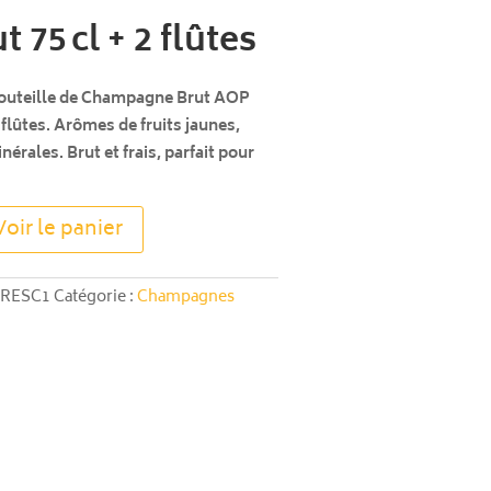
 75 cl + 2 flûtes
 bouteille de Champagne Brut AOP
 flûtes. Arômes de fruits jaunes,
érales. Brut et frais, parfait pour
A
Voir le panier
l
t
e
RRESC1
Catégorie :
Champagnes
r
n
a
t
i
v
e