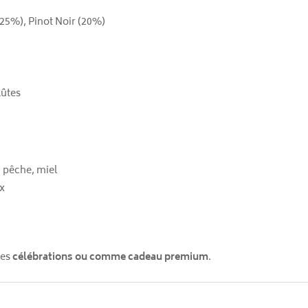
25%), Pinot Noir (20%)
flûtes
, pêche, miel
ux
les
célébrations ou comme cadeau premium
.