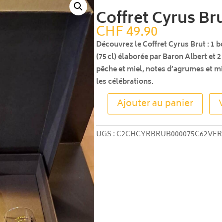
Coffret Cyrus Brut
CHF
49.90
Découvrez le Coffret Cyrus Brut : 1
(75 cl) élaborée par Baron Albert et 2
pêche et miel, notes d’agrumes et min
les célébrations.
Ajouter au panier
quantité
de
Coffret
UGS :
C2CHCYRBRUB000075C62VE
Cyrus
Brut
75 cl
+
2
flûtes