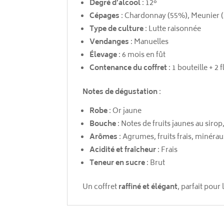
Degré d’alcool
: 12°
Cépages
: Chardonnay (55%), Meunier (
Type de culture
: Lutte raisonnée
Vendanges
: Manuelles
Élevage
: 6 mois en fût
Contenance du coffret
: 1 bouteille + 2 
Notes de dégustation
:
Robe
: Or jaune
Bouche
: Notes de fruits jaunes au sirop
Arômes
: Agrumes, fruits frais, minéra
Acidité et fraîcheur
: Frais
Teneur en sucre
: Brut
Un coffret
raffiné et élégant
, parfait pour 