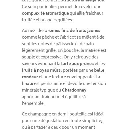
cave qui lui confère
structure et élégance
.
Ce soin particulier permet de révéler une
complexité aromatique
qui allie fraîcheur
fruitée et nuances grillées.
Au nez, des
arômes fins de fruits jaunes
comme la pêche et l’abricot se mêlent à de
subtiles notes de pâtisserie et de pain
légèrement grillé. En bouche, la matière est
souple et expressive. On y retrouve des
saveurs évoquant la
tarte aux prunes
et les
fruits à noyau mûrs
, portées par une
belle
rondeur
et une texture enveloppante. La
finale
est persistante et dévoile une tension
minérale typique du
Chardonnay
,
apportant fraîcheur et équilibre à
l’ensemble.
Ce champagne en demi-bouteille est idéal
pour une dégustation en toute simplicité,
ou à partager à deux pour un moment