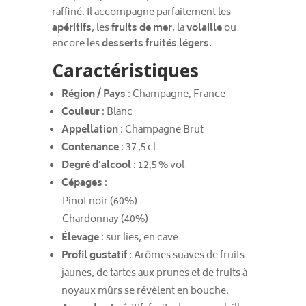
raffiné. Il accompagne parfaitement les
apéritifs
, les
fruits de mer
, la
volaille
ou
encore les
desserts fruités légers
.
Caractéristiques
Région / Pays
: Champagne, France
Couleur
: Blanc
Appellation
: Champagne Brut
Contenance
: 37 ,5 cl
Degré d’alcool
: 12,5 % vol
Cépages
:
Pinot noir (60%)
Chardonnay (40%)
Élevage
: sur lies, en cave
Profil gustatif
: Arômes suaves de fruits
jaunes, de tartes aux prunes et de fruits à
noyaux mûrs se révèlent en bouche.