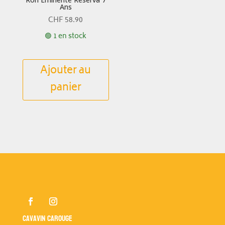
Ans
CHF
58.90
🟢 1 en stock
Ajouter au
panier
Cavavin Carouge