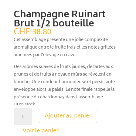
Champagne Ruinart
Brut 1/2 bouteille
CHF
38.80
Cet assemblage présente une jolie complexité
aromatique entre le fruité frais et les notes grillées
amenées par l’élevage en cave.
Des arômes suaves de fruits jaunes, de tartes aux
prunes et de fruits à noyaux mûrs se révèlent en
bouche. Une rondeur harmonieuse et persistante
enveloppe alors le palais. La note finale rappelle la
présence du chardonnay dans l’assemblage.
10 en stock
quantité
Ajouter au panier
de
Champagne
A
Voir le panier
Ruinart
l