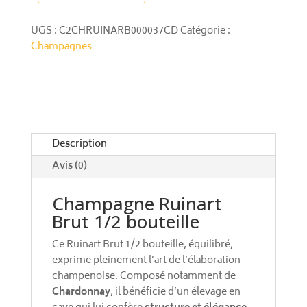
Brut
t
1/2
e
UGS :
C2CHRUINARB000037CD
Catégorie :
bouteille
r
Champagnes
n
a
t
i
v
e
Description
:
Avis (0)
Champagne Ruinart
Brut 1/2 bouteille
Ce Ruinart Brut 1/2 bouteille, équilibré,
exprime pleinement l’art de l’élaboration
champenoise. Composé notamment de
Chardonnay
, il bénéficie d’un élevage en