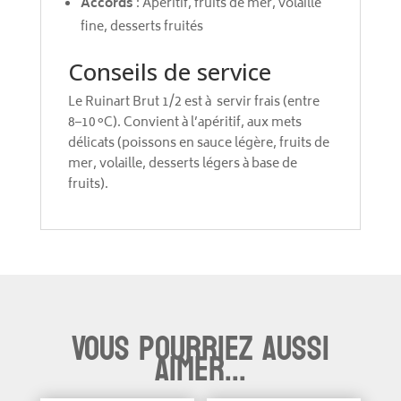
Accords
: Apéritif, fruits de mer, volaille
fine, desserts fruités
Conseils de service
Le Ruinart Brut 1/2 est à servir frais (entre
8–10 °C). Convient à l’apéritif, aux mets
délicats (poissons en sauce légère, fruits de
mer, volaille, desserts légers à base de
fruits).
Vous pourriez aussi
aimer...