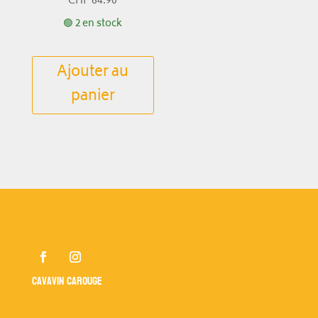
CHF
64.90
🟢 2 en stock
Ajouter au
panier
Cavavin Carouge