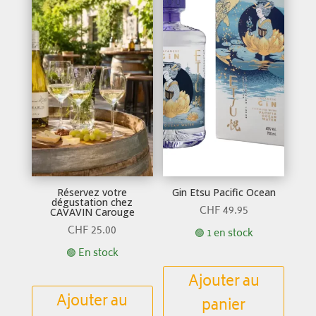
Réservez votre
Gin Etsu Pacific Ocean
dégustation chez
CHF
49.95
CAVAVIN Carouge
CHF
25.00
🟢 1 en stock
🟢 En stock
Ajouter au
Ajouter au
panier