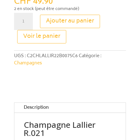
CHF
49.90
2 en stock (peut être commandé)
quantité
Ajouter au panier
de
Champagne
A
Voir le panier
Lallier
l
R
t
e
UGS :
C2CHLALLIR22B0075C6
Catégorie :
r
Champagnes
n
a
t
i
v
e
Description
:
Champagne Lallier
R.021