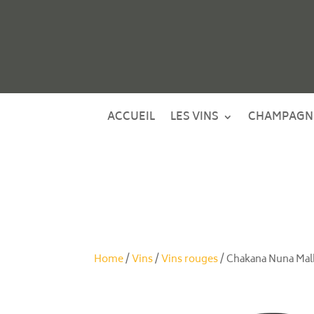
ACCUEIL
LES VINS
CHAMPAGN
Home
/
Vins
/
Vins rouges
/ Chakana Nuna Ma