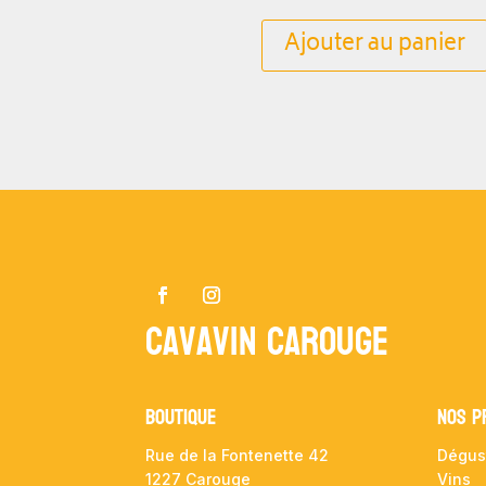
Ajouter au panier
Cavavin Carouge
Boutique
NOS P
Rue de la Fontenette 42
Dégus
1227 Carouge
Vins