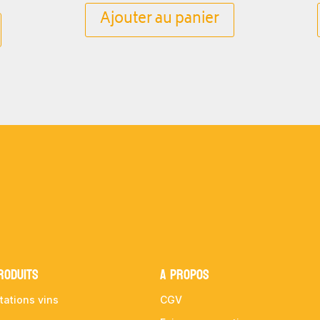
Ajouter au panier
RODUITS
A propos
tations vins
CGV