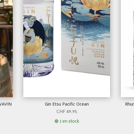
AVAVIN
Gin Etsu Pacific Ocean
Rhum
CHF
49.95
🟢 1 en stock