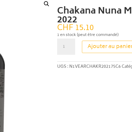
Chakana Nuna M
2022
CHF
15.10
1 en stock (peut être commandé)
quantité
Ajouter au panie
de
Chakana
Nuna
UGS :
N1VEARCHAKR202175C6
Catég
Malbec
Rouge
2022