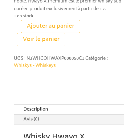
noble. Hwayo X.Premium est le premier whisky sud-
coréen produit exclusivement à partir de riz.
1 en stock
Ajouter au panier
quantité
A
de
Voir le panier
l
Whisky
t
Hwayo
e
X
UGS :
N3WHCOHWAXP000050C1
Catégorie :
r
Premium
Whiskys - Whiskeys
n
a
t
i
v
e
Description
:
Avis (0)
Whisky Hwayo X