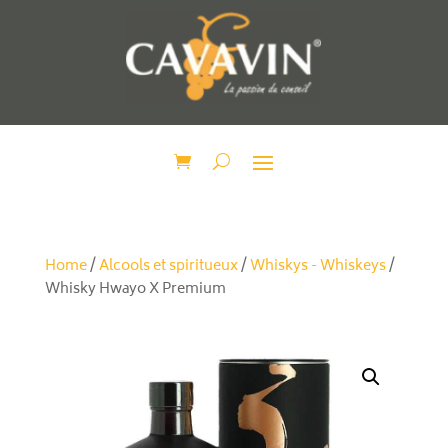
Home
/
Alcools et spiritueux
/
Whiskys - Whiskeys
/
Whisky Hwayo X Premium