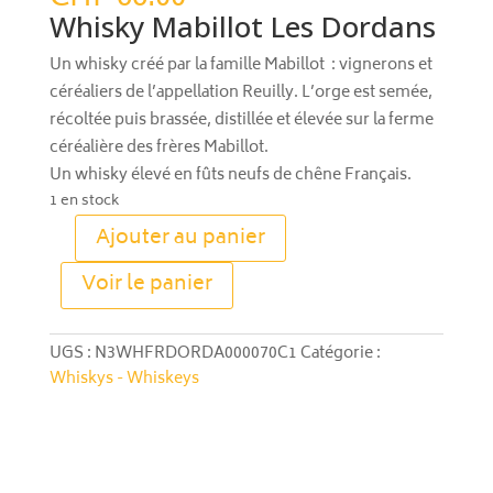
Whisky Mabillot Les Dordans
Un whisky créé par la famille Mabillot : vignerons et
céréaliers de l’appellation Reuilly. L’orge est semée,
récoltée puis brassée, distillée et élevée sur la ferme
céréalière des frères Mabillot.
Un whisky élevé en fûts neufs de chêne Français.
1 en stock
Ajouter au panier
quantité
A
de
Voir le panier
l
Whisky
t
Mabillot
e
Les
UGS :
N3WHFRDORDA000070C1
Catégorie :
r
Dordans
Whiskys - Whiskeys
n
a
t
i