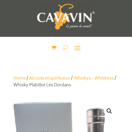
Home
/
Alcools et spiritueux
/
Whiskys - Whiskeys
/
Whisky Mabillot Les Dordans