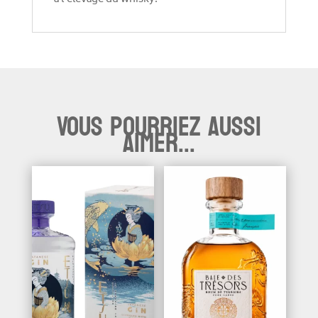
Vous pourriez aussi
aimer...