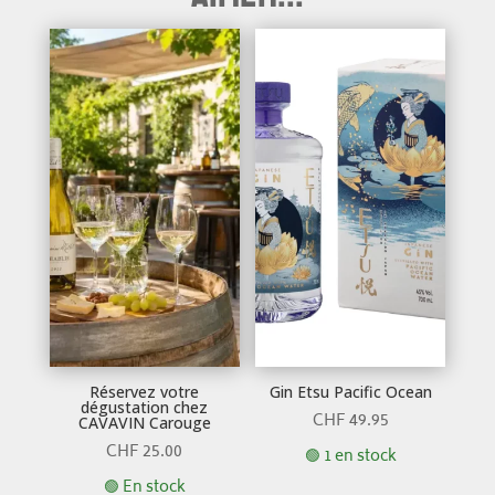
Réservez votre
Gin Etsu Pacific Ocean
dégustation chez
CHF
49.95
CAVAVIN Carouge
CHF
25.00
🟢 1 en stock
🟢 En stock