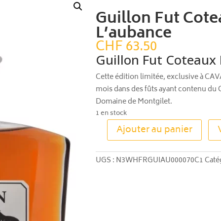
Guillon Fut Cot
L’aubance
CHF
63.50
Guillon Fut Coteaux
Cette édition limitée, exclusive à CAV
mois dans des fûts ayant contenu du 
Domaine de Montgilet.
1 en stock
Ajouter au panier
quantité
de
Guillon
UGS :
N3WHFRGUIAU000070C1
Caté
Fut
Coteaux
De
L'aubance