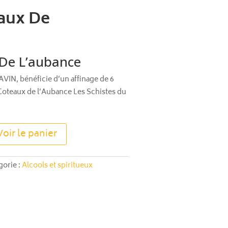
eaux De
 De L’aubance
AVIN, bénéficie d’un affinage de 6
Coteaux de l’Aubance Les Schistes du
A
Voir le panier
l
t
e
gorie :
Alcools et spiritueux
r
n
a
t
i