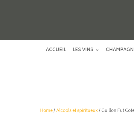
ACCUEIL
LES VINS
CHAMPAGN
Home
/
Alcools et spiritueux
/ Guillon Fut Cot