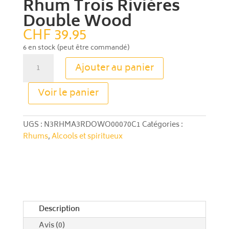
Rhum Trois Rivières
Double Wood
CHF
39.95
6 en stock (peut être commandé)
quantité
Ajouter au panier
de
Rhum
A
Voir le panier
Trois
l
Rivières
t
Double
e
UGS :
N3RHMA3RDOWO00070C1
Catégories :
Wood
r
Rhums
,
Alcools et spiritueux
n
a
t
i
v
e
Description
:
Avis (0)