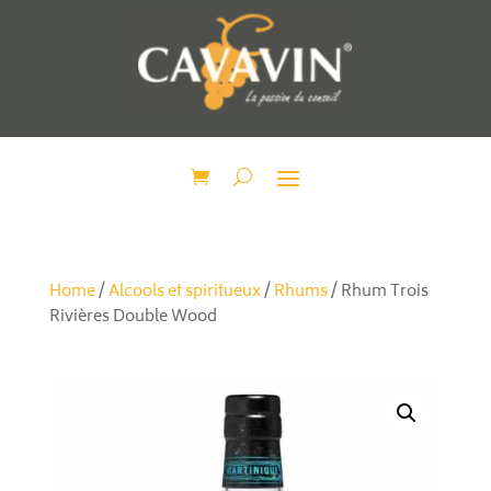
Home
/
Alcools et spiritueux
/
Rhums
/ Rhum Trois
Rivières Double Wood