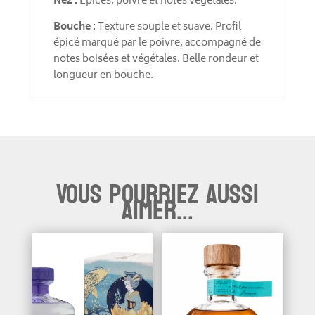
Nez :
Épices, poivre et notes végétales.
Bouche :
Texture souple et suave. Profil
épicé marqué par le poivre, accompagné de
notes boisées et végétales. Belle rondeur et
longueur en bouche.
Vous pourriez aussi
aimer...