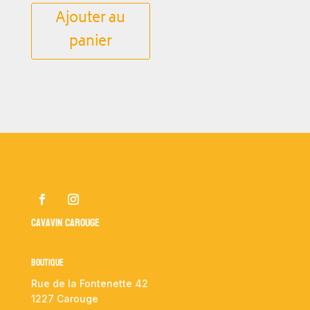
Ajouter au
panier
Cavavin Carouge
Boutique
Rue de la Fontenette 42
1227 Carouge