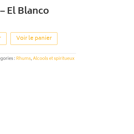
 – El Blanco
A
r
Voir le panier
l
t
e
gories :
Rhums
,
Alcools et spiritueux
r
n
a
t
i
v
e
: