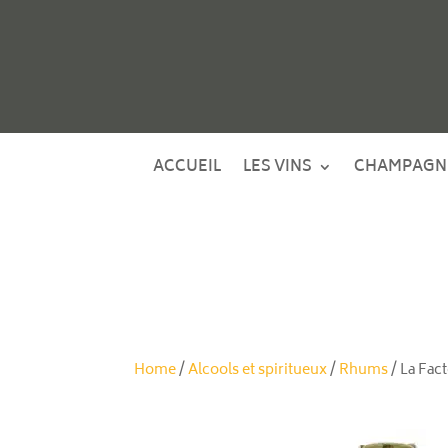
ACCUEIL
LES VINS
CHAMPAGN
Home
/
Alcools et spiritueux
/
Rhums
/ La Fact