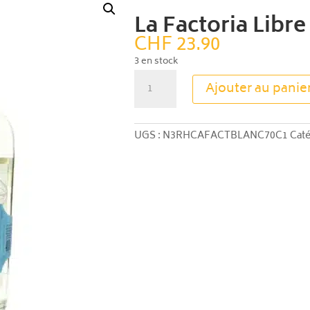
La Factoria Libre
CHF
23.90
3 en stock
quantité
Ajouter au panie
de
La
Factoria
UGS :
N3RHCAFACTBLANC70C1
Caté
Libre
-
El
Blanco