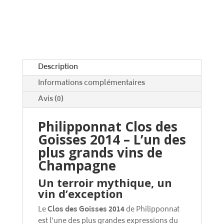
2014
n
a
t
i
v
e
Description
:
Informations complémentaires
Avis (0)
Philipponnat Clos des
Goisses 2014 – L’un des
plus grands vins de
Champagne
Un terroir mythique, un
vin d’exception
Le
Clos des Goisses 2014
de Philipponnat
est l’une des plus grandes expressions du