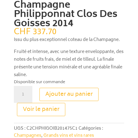
Champagne
Philipponnat Clos Des
Goisses 2014
CHF
337.70
Issu du plus exceptionnel coteau de la Champagne.
Fruité et intense, avec une texture enveloppante, des
notes de fruits frais, de miel et de tilleul. La finale
présente une tension minérale et une agréable finale
saline.
Disponible sur commande
quantité
Ajouter au panier
de
Champagne
A
Voir le panier
Philipponnat
l
Clos
t
Des
e
UGS :
C2CHPHIGOIB201475C1
Catégories :
Goisses
r
Champagnes
,
Grands vins et vins rares