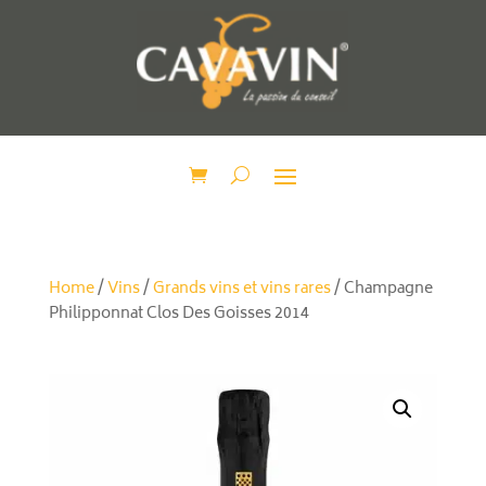
Home
/
Vins
/
Grands vins et vins rares
/ Champagne
Philipponnat Clos Des Goisses 2014