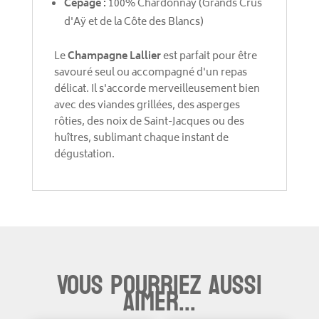
Cépage :
100% Chardonnay (Grands Crus
d'Aÿ et de la Côte des Blancs)
Le
Champagne Lallier
est parfait pour être
savouré seul ou accompagné d'un repas
délicat. Il s'accorde merveilleusement bien
avec des viandes grillées, des asperges
rôties, des noix de Saint-Jacques ou des
huîtres, sublimant chaque instant de
dégustation.
Vous pourriez aussi
aimer...