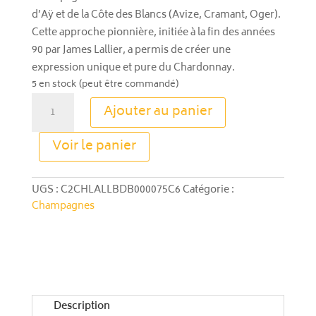
d’Aÿ et de la Côte des Blancs (Avize, Cramant, Oger).
Cette approche pionnière, initiée à la fin des années
90 par James Lallier, a permis de créer une
expression unique et pure du Chardonnay.
5 en stock (peut être commandé)
quantité
Ajouter au panier
de
Champagne
A
Voir le panier
Lallier
l
Blanc
t
De
e
UGS :
C2CHLALLBDB000075C6
Catégorie :
Blancs
r
Champagnes
n
a
t
i
v
e
Description