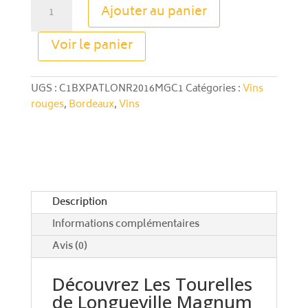
quantité
Ajouter au panier
de
Les
A
Voir le panier
Tourelles
l
de
t
Longueville
e
UGS :
C1BXPATLONR2016MGC1
Catégories :
Vins
Magnum
r
rouges
,
Bordeaux
,
Vins
2017
n
a
t
i
v
e
Description
:
Informations complémentaires
Avis (0)
Découvrez Les Tourelles
de Longueville Magnum