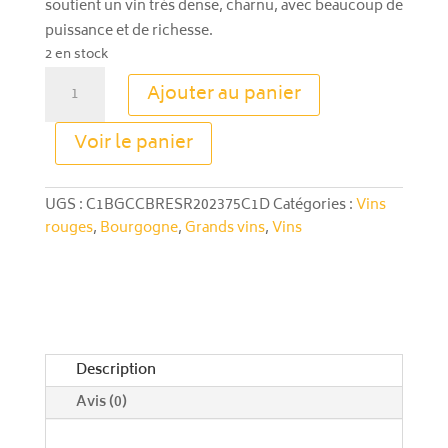
soutient un vin très dense, charnu, avec beaucoup de
puissance et de richesse.
2 en stock
quantité
Ajouter au panier
de
Corton
A
Voir le panier
Bressandes
l
Cornu
t
2023
e
UGS :
C1BGCCBRESR202375C1D
Catégories :
Vins
-
r
rouges
,
Bourgogne
,
Grands vins
,
Vins
Grand
n
Cru
a
t
i
v
e
Description
:
Avis (0)