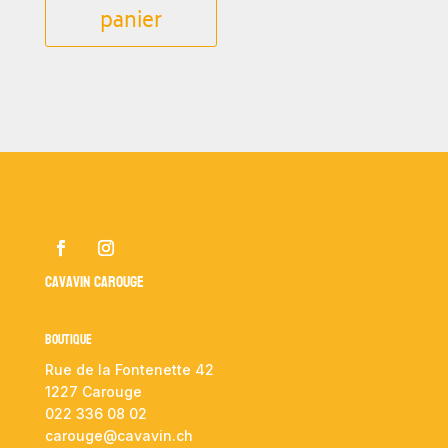
panier
Cavavin Carouge
Boutique
Rue de la Fontenette 42
1227 Carouge
022 336 08 02
carouge@cavavin.ch