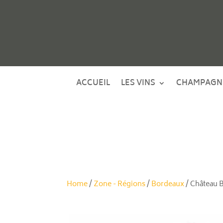
ACCUEIL
LES VINS
CHAMPAGN
Home
/
Zone - Régions
/
Bordeaux
/ Château 