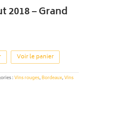
t 2018 – Grand
A
r
Voir le panier
l
t
e
ories :
Vins rouges
,
Bordeaux
,
Vins
r
n
a
t
i
v
e
: