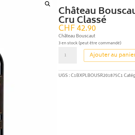
Château Bouscau
Cru Classé
CHF
42.90
Château Bouscaut
3 en stock (peut être commandé)
quantité
Ajouter au panie
de
Château
Bouscaut
UGS :
C1BXPLBOUSR201875C1
Catég
2018
-
Grand
Cru
Classé