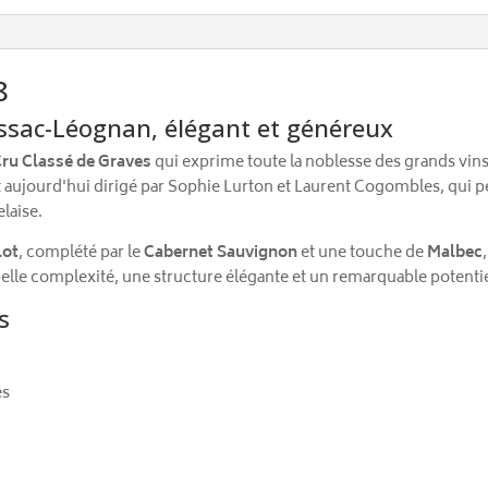
8
ssac-Léognan, élégant et généreux
ru Classé de Graves
qui exprime toute la noblesse des grands vin
t aujourd'hui dirigé par Sophie Lurton et Laurent Cogombles, qui p
laise.
lot
, complété par le
Cabernet Sauvignon
et une touche de
Malbec
elle complexité, une structure élégante et un remarquable potentie
s
es